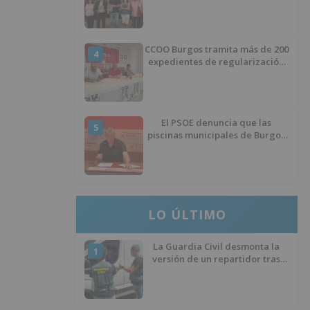
Huérmeces
CCOO Burgos tramita más de 200
4
expedientes de regularización
de inmigrantes
El PSOE denuncia que las
5
piscinas municipales de Burgos
llevan seis meses sin la
desinfección obligatoria contra
plagas
LO ÚLTIMO
La Guardia Civil desmonta la
1
versión de un repartidor tras
desaparecer 3.256 euros