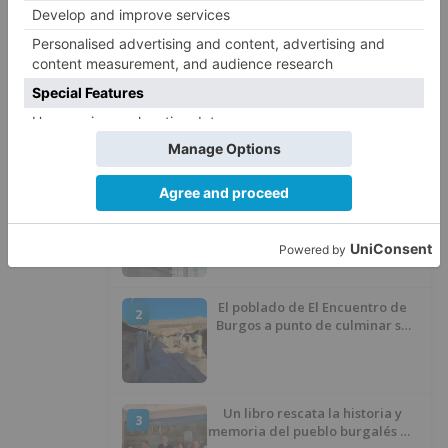
cuente con 10 viviendas en Burgos.
Burgos
tasa
colau
dejaría
casi
millones
LO + VISTO
Barrio (PSOE) denuncia que la
1
apertura del Castillo responde a
“una foto” y no a la culminación
del proyecto
El poblado de El Encuentro de
2
Burgos a punto de culminar su
proceso de realojo
Un libro rescata la historia y
3
memoria del pueblo burgalés de