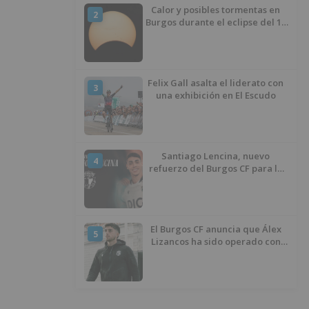
Calor y posibles tormentas en
2
Burgos durante el eclipse del 12
de agosto
Felix Gall asalta el liderato con
3
una exhibición en El Escudo
Santiago Lencina, nuevo
4
refuerzo del Burgos CF para la
temporada 2026/27
El Burgos CF anuncia que Álex
5
Lizancos ha sido operado con
éxito del menisco de su rodilla
izquierda