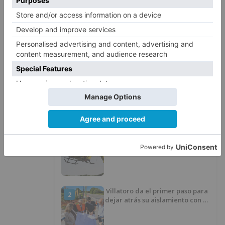
anuales respecto al coste de los tratamientos
actuales en el conjunto de la Unión Europea.
UBU
acoge
reunión
lanzamiento
proyecto
europeo
fibrosis
quística
LO + VISTO
Fallece un ciclista en Burgos tras
1
avisar otro conductor que se
había caído de la bicicleta
Villatoro da el primer paso para
2
dejar atrás su aislamiento con el
inicio de la senda peatonal y
ciclista