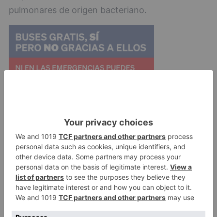
pulmonares de origen bacteriano.
Además los fármacos utilizados actualmente
sólo permiten tratar enfermos con una mutación
determinada. Adicionalmente se estima que
permitiría ahorrar hasta 6.241 millones de euros