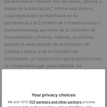
perspectiva en relación con los temas, labores y
metas de la Asociación", afirma este alumno,
cuya implicación se manifiesta en su
pertenencia a la Comisión de Infraestructuras y
Comunicaciones, así como de la Comisión de
Comunicación y Prensa. Además, el próximo
periodo lo será también de la Comisión de
Calidad y Apoyo y de la Comisión de
Actividades, un compromiso que le posiciona en
un inmejorable lugar para visibilizar las
titulaciones impartidas en la UBU ante el resto
del estudiantado a nivel nacional.
UBU
gana
visibilidad
reunión
estudiantes
ingenierías
técnicas
superiores
informática