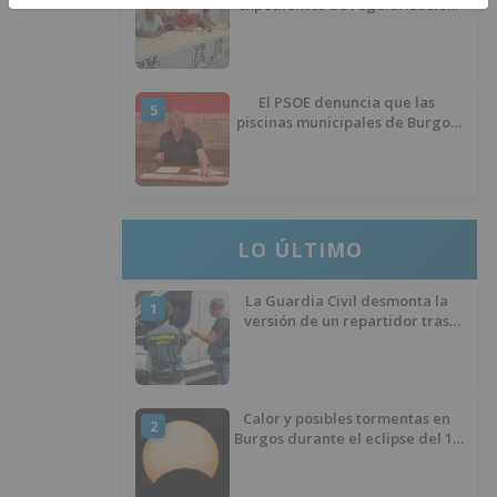
expedientes de regularización
de inmigrantes
El PSOE denuncia que las
5
piscinas municipales de Burgos
llevan seis meses sin la
desinfección obligatoria contra
plagas
LO ÚLTIMO
La Guardia Civil desmonta la
1
versión de un repartidor tras
desaparecer 3.256 euros
Calor y posibles tormentas en
2
Burgos durante el eclipse del 12
de agosto