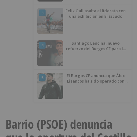
Felix Gall asalta el liderato con
3
una exhibición en El Escudo
Santiago Lencina, nuevo
4
refuerzo del Burgos CF para la
temporada 2026/27
El Burgos CF anuncia que Álex
5
Lizancos ha sido operado con
éxito del menisco de su rodilla
izquierda
Barrio (PSOE) denuncia