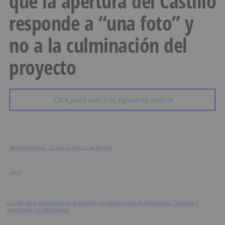
que la apertura del Castillo
responde a “una foto” y
no a la culminación del
proyecto
Click para leer a la siguiente noticia
>
BurgosNoticias - El diario digital de Burgos
>
Local
>
La UBU gana visibilidad en la Reunión de Estudiantes de Ingenierías Técnicas y
Superiores en Informática