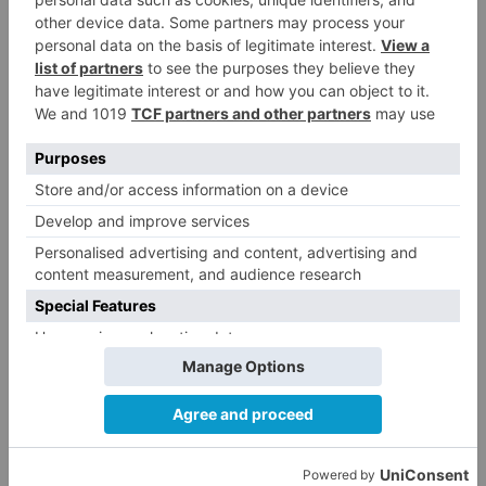
LO + VISTO
Barrio (PSOE) denuncia que la
1
apertura del Castillo responde a
“una foto” y no a la culminación
del proyecto
El poblado de El Encuentro de
2
Burgos a punto de culminar su
proceso de realojo
Un libro rescata la historia y
3
memoria del pueblo burgalés de
Huérmeces
CCOO Burgos tramita más de 200
4