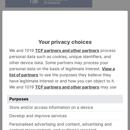
Además, esta actividad permitirá que los
asistentes conozcan el Programa IoEmpresas y
los servicios y recursos gratuitos que ofrece,
como beneficiarse de los mismos y como contar
con el apoyo de una organización que trabaja e
implanta recursos y actuaciones en materia de
igualdad de oportunidades entre mujeres y
hombres.
UBU
organiza
jornadas
online
sensibilización
motivación
materia
igualdad