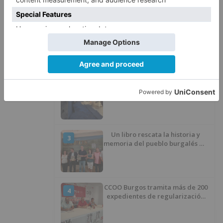
LO + VISTO
Barrio (PSOE) denuncia que la
1
apertura del Castillo responde a
“una foto” y no a la culminación
del proyecto
El poblado de El Encuentro de
2
Burgos a punto de culminar su
proceso de realojo
Un libro rescata la historia y
3
memoria del pueblo burgalés de
Huérmeces
CCOO Burgos tramita más de 200
4
expedientes de regularización
de inmigrantes