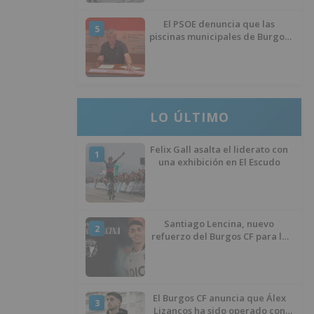
El PSOE denuncia que las
5
piscinas municipales de Burgos
llevan seis meses sin la
desinfección obligatoria contra
plagas
LO ÚLTIMO
Felix Gall asalta el liderato con
1
una exhibición en El Escudo
Santiago Lencina, nuevo
2
refuerzo del Burgos CF para la
temporada 2026/27
El Burgos CF anuncia que Álex
3
Lizancos ha sido operado con