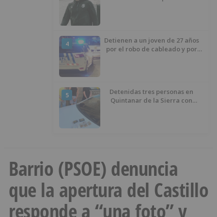
éxito del menisco de su rodilla
izquierda
Detienen a un joven de 27 años
4
por el robo de cableado y por
atentado contra los agentes
Detenidas tres personas en
5
Quintanar de la Sierra con
hachís, cocaína y marihuana
ocultos en su vehículo
Barrio (PSOE) denuncia
que la apertura del Castillo
responde a “una foto” y