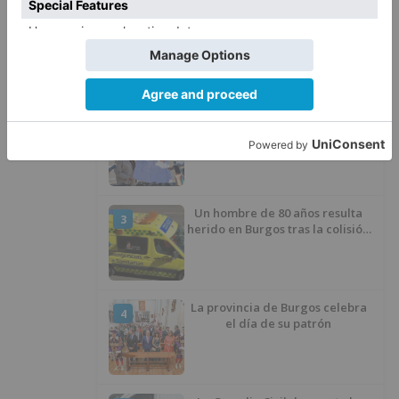
Fallece un ciclista en Burgos tras
1
avisar otro conductor que se
había caído de la bicicleta
Villatoro da el primer paso para
2
dejar atrás su aislamiento con el
inicio de la senda peatonal y
ciclista
Un hombre de 80 años resulta
3
herido en Burgos tras la colisión
entre un turismo y un camión
La provincia de Burgos celebra
4
el día de su patrón