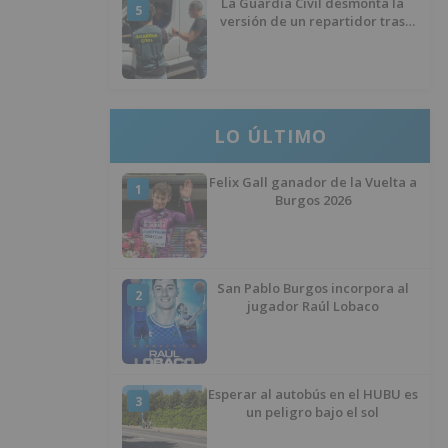
La Guardia Civil desmonta la
5
versión de un repartidor tras
desaparecer 3.256 euros
LO ÚLTIMO
Felix Gall ganador de la Vuelta a
1
Burgos 2026
San Pablo Burgos incorpora al
2
jugador Raúl Lobaco
Esperar al autobús en el HUBU es
3
un peligro bajo el sol