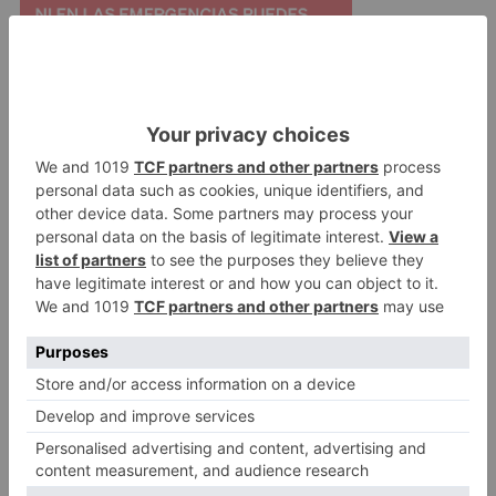
Para más información contactar con:
masintergeneracionalidad@gmail.com
UBU
une
manifiesto
intergeneracionalidad
suma
vidas
LO + VISTO