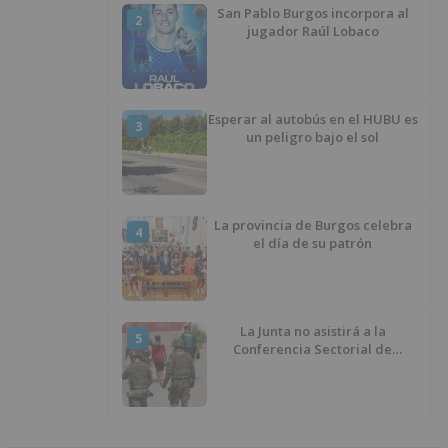
San Pablo Burgos incorpora al
2
jugador Raúl Lobaco
Esperar al autobús en el HUBU es
3
un peligro bajo el sol
La provincia de Burgos celebra
4
el día de su patrón
La Junta no asistirá a la
5
Conferencia Sectorial de
Infancia y pide el retorno de los
menores a Marruecos desde
Ceuta