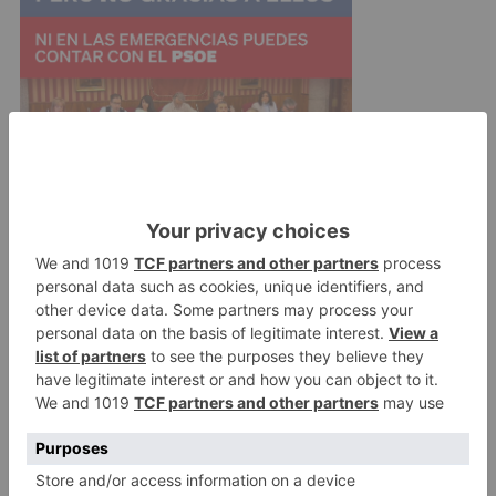
El trabajo conjunto desarrollado por el equipo de
profesionales tanto de Antolin como de la
Universidad de Burgos y su Fundación ha
permitido el lanzamiento de esta primera edición
en los plazos y con la calidad requerida,
haciendo de este máster una formación puntera
en la región.