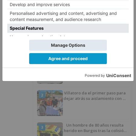
UBU
antolin
lanzan
primera
edición
máster
electrónica
automóvil
LO + VISTO
Fallece un ciclista en Burgos tras
1
avisar otro conductor que se
había caído de la bicicleta
Villatoro da el primer paso para
2
dejar atrás su aislamiento con el
inicio de la senda peatonal y
ciclista
Un hombre de 80 años resulta
3
herido en Burgos tras la colisión