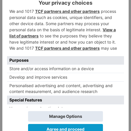
noviembre
abre
boca
actividades
previas
LO + VISTO
Matthew Brennan conquista el
1
Castillo y se viste de líder en el
estreno de la Vuelta a Burgos
Un incendio intencionado
2
calcina el tobogán del parque
infantil del Barrio del Pilar de
Burgos
Seis proyectos de Burgos
3
recibirán 7,5 millones de euros
para impulsar plantas solares