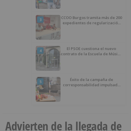
CCOO Burgos tramita más de 200
3
expedientes de regularización
de inmigrantes
El PSOE cuestiona el nuevo
4
contrato de la Escuela de Música
por su “urgencia injustificada”
Éxito de la campaña de
5
corresponsabilidad impulsada
por el área de Igualdad
municipal
Advierten de la llegada de