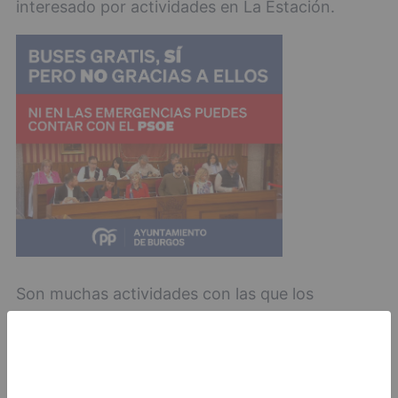
interesado por actividades en La Estación.
Son muchas actividades con las que los
burgaleses responden.
Burgos
Ciencia
universidad
celebra
semana