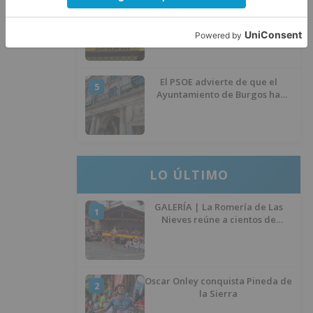
Herido un hombre de 35 años
4
que iba en silla de ruedas tras
ser atropellado en Burgos
El PSOE advierte de que el
5
Ayuntamiento de Burgos ha
"vaciado la hucha" y depende
del Ministerio para sostener las
inversiones
LO ÚLTIMO
GALERÍA | La Romería de Las
1
Nieves reúne a cientos de
personas en Las Machorras
Oscar Onley conquista Pineda de
2
la Sierra