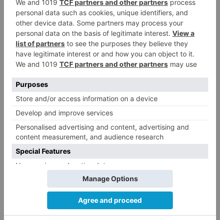
Estos galardones confirman la apuesta en
servicios digitales que desarrolla Carrefour para
que el consumidor pueda gestionar su compra
de manera más ágil y cómoda. Su estrategia
omnicanal, multiformato y multimarca, posibilita
que el cliente pueda realizar sus compras a
través de todos los canales de compra posibles:
hipermercados, supermercados, tiendas de
proximidad, comercio online, desde el móvil o
tablet.