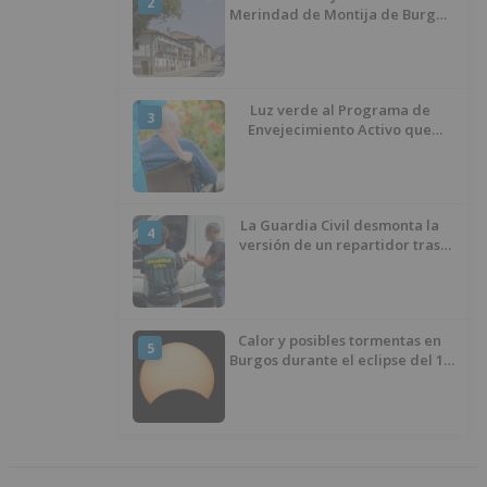
2
Merindad de Montija de Burgos
piden la reapertura de la
farmacia de Villasante
Luz verde al Programa de
3
Envejecimiento Activo que
experimenta cada una mayor
demanda
La Guardia Civil desmonta la
4
versión de un repartidor tras
desaparecer 3.256 euros
Calor y posibles tormentas en
5
Burgos durante el eclipse del 12
de agosto