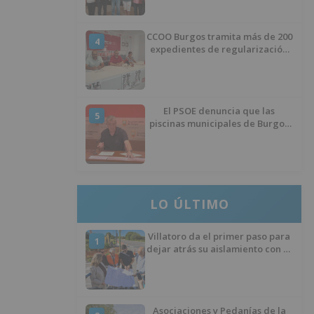
CCOO Burgos tramita más de 200
4
expedientes de regularización
de inmigrantes
El PSOE denuncia que las
5
piscinas municipales de Burgos
llevan seis meses sin la
desinfección obligatoria contra
plagas
LO ÚLTIMO
Villatoro da el primer paso para
1
dejar atrás su aislamiento con el
inicio de la senda peatonal y
ciclista
Asociaciones y Pedanías de la