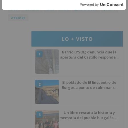
web
carrefour
www
sido
galardonada
premio
webshop
LO + VISTO
Barrio (PSOE) denuncia que la
1
apertura del Castillo responde a
“una foto” y no a la culminación
del proyecto
El poblado de El Encuentro de
2
Burgos a punto de culminar su
proceso de realojo
Un libro rescata la historia y
3
memoria del pueblo burgalés de
Huérmeces