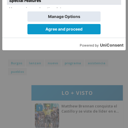
lamenta que la densidad poblacional en Burgos
sea alarmante, menos de 12 habitantes por
kilómetro cuadrado, en áreas como la Sierra de
la Demanda puede bajar a los 4'5 por km².
Óscar Izcara
Burgos
lanzan
nuevo
programa
asistencia
pueblos
LO + VISTO
Matthew Brennan conquista el
1
Castillo y se viste de líder en el
estreno de la Vuelta a Burgos