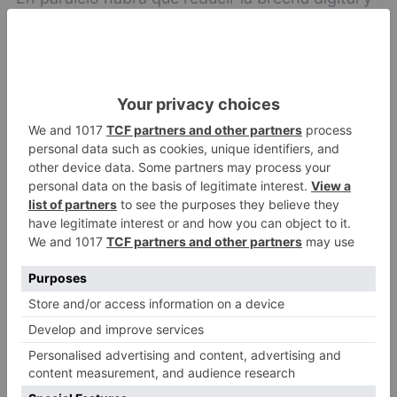
mejorar las capacidades tecnológicas de los
mayores, principales residentes en los pueblos.
Para ello, Agalsa está ya dando cursos de
formación.
No obstante, su presidente,
Óscar Izcara