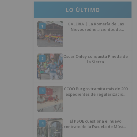
LO ÚLTIMO
GALERÍA | La Romería de Las
1
Nieves reúne a cientos de
personas en Las Machorras
Oscar Onley conquista Pineda de
2
la Sierra
CCOO Burgos tramita más de 200
3
expedientes de regularización
de inmigrantes
El PSOE cuestiona el nuevo
4
contrato de la Escuela de Música
por su “urgencia injustificada”