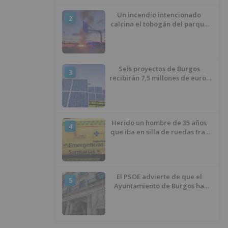
Un incendio intencionado
2
calcina el tobogán del parque
infantil del Barrio del Pilar de
Burgos
Seis proyectos de Burgos
3
recibirán 7,5 millones de euros
para impulsar plantas solares
Herido un hombre de 35 años
4
que iba en silla de ruedas tras
ser atropellado en Burgos
El PSOE advierte de que el
5
Ayuntamiento de Burgos ha
"vaciado la hucha" y depende
del Ministerio para sostener las
inversiones