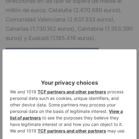
direcciones en las que se supera de media el
millón de euros: Cataluña (2.670.689 euros),
Comunidad Valenciana (2.637.333 euros),
Canarias (1.730.162 euros), Cantabria (1.353.390
euros) y Euskadi (1.185.416 euros).
La región más económica es Extremadura,