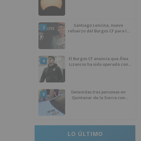
de agosto
Santiago Lencina, nuevo
3
refuerzo del Burgos CF para la
temporada 2026/27
El Burgos CF anuncia que Álex
4
Lizancos ha sido operado con
éxito del menisco de su rodilla
izquierda
Detenidas tres personas en
5
Quintanar de la Sierra con
hachís, cocaína y marihuana
ocultos en su vehículo
LO ÚLTIMO