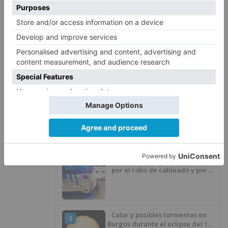
donde su calle más cara tiene un precio medio
de 282.300 euros, seguida por Castilla-La
Mancha (296.962 euros) y Navarra (390.116
euros).
calles
caras
comprar
vivienda
españa
LO + VISTO
Detienen a un joven de 27 años
1
por el robo de cableado y por
atentado contra los agentes
Calor y posibles tormentas en
2
Burgos durante el eclipse del 12