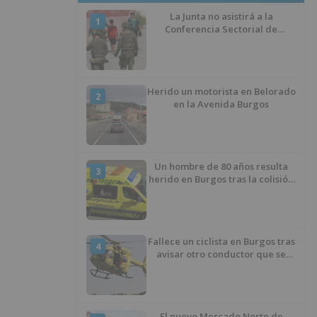
La Junta no asistirá a la
1
Conferencia Sectorial de
Infancia y pide el retorno de los
menores a Marruecos desde
Ceuta
Herido un motorista en Belorado
2
en la Avenida Burgos
Un hombre de 80 años resulta
3
herido en Burgos tras la colisión
entre un turismo y un camión
Fallece un ciclista en Burgos tras
4
avisar otro conductor que se
había caído de la bicicleta
El nuevo Mercado Norte de