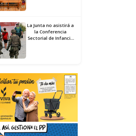
La Junta no asistirá a
la Conferencia
Sectorial de Infancia
y pide el retorno de
los menores a
Marruecos desde
Ceuta