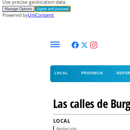
Menú
LOCAL
PROVINCIA
DEPO
Las calles de Bur
LOCAL
Redacción