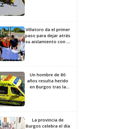
se había caído de la
bicicleta
Villatoro da el primer
paso para dejar atrás
su aislamiento con el
inicio de la senda
peatonal y ciclista
Un hombre de 80
años resulta herido
en Burgos tras la
colisión entre un
turismo y un camión
La provincia de
Burgos celebra el día