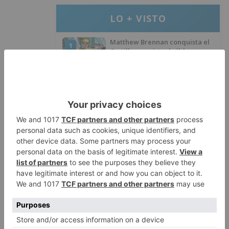
LO + VISTO
Matthew Brennan conquista el
1
Castillo y se viste de líder en el
estreno de la Vuelta a Burgos
Un incendio intencionado
2
calcina el tobogán del parque
infantil del Barrio del Pilar de
Burgos
Seis proyectos de Burgos
3
recibirán 7,5 millones de euros
para impulsar plantas solares
Herido un hombre de 35 años
4
que iba en silla de ruedas tras
ser atropellado en Burgos