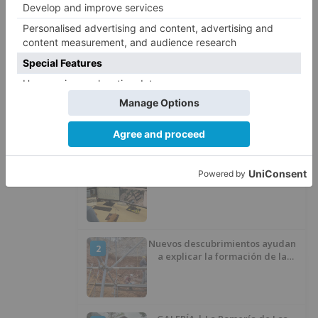
El PSOE advierte de que el
5
Ayuntamiento de Burgos ha
"vaciado la hucha" y depende
del Ministerio para sostener las
inversiones
LO ÚLTIMO
Aguas de Burgos pone en
1
marcha una nueva plataforma
digital para reducir las pérdidas
de agua
Nuevos descubrimientos ayudan
2
a explicar la formación de la
Sima del Elefante en Atapuerca
(Burgos)