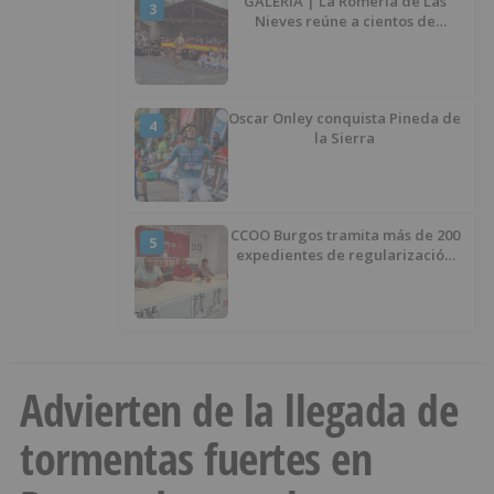
GALERÍA | La Romería de Las
3
Nieves reúne a cientos de
personas en Las Machorras
Oscar Onley conquista Pineda de
4
la Sierra
CCOO Burgos tramita más de 200
5
expedientes de regularización
de inmigrantes
Advierten de la llegada de
tormentas fuertes en