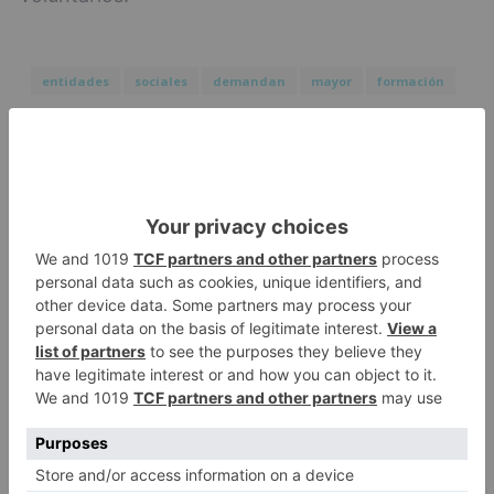
entidades
sociales
demandan
mayor
formación
LO + VISTO
Barrio (PSOE) denuncia que la
1
apertura del Castillo responde a
“una foto” y no a la culminación
del proyecto
El poblado de El Encuentro de
2
Burgos a punto de culminar su
proceso de realojo
Un libro rescata la historia y
3
memoria del pueblo burgalés de
Huérmeces