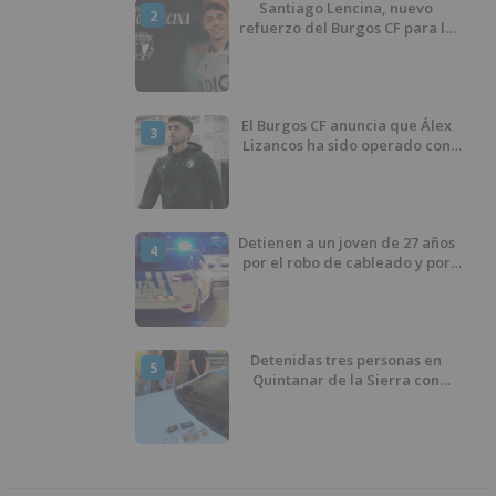
Santiago Lencina, nuevo
2
refuerzo del Burgos CF para la
temporada 2026/27
El Burgos CF anuncia que Álex
3
Lizancos ha sido operado con
éxito del menisco de su rodilla
izquierda
Detienen a un joven de 27 años
4
por el robo de cableado y por
atentado contra los agentes
Detenidas tres personas en
5
Quintanar de la Sierra con
hachís, cocaína y marihuana
ocultos en su vehículo