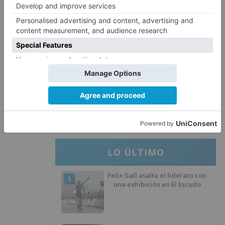
CCOO Burgos tramita más de 200
4
expedientes de regularización
de inmigrantes
El PSOE denuncia que las
5
piscinas municipales de Burgos
llevan seis meses sin la
desinfección obligatoria contra
plagas
LO ÚLTIMO
Felix Gall asalta el liderato con
1
una exhibición en El Escudo