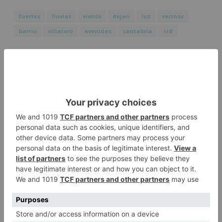
fuertes
lluvias
viento
dejan
luz
vecinos
barrio
villatoro
avenidas
cantabria
cid
LO + VISTO
Fallece un ciclista en Burgos tras
1
avisar otro conductor que se
había caído de la bicicleta
Villatoro da el primer paso para
2
dejar atrás su aislamiento con el
inicio de la senda peatonal y
ciclista
Un hombre de 80 años resulta
3
herido en Burgos tras la colisión
entre un turismo y un camión