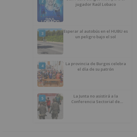
2
jugador Raúl Lobaco
Esperar al autobús en el HUBU es
3
un peligro bajo el sol
La provincia de Burgos celebra
4
el día de su patrón
La Junta no asistirá a la
5
Conferencia Sectorial de
Infancia y pide el retorno de los
menores a Marruecos desde
Ceuta