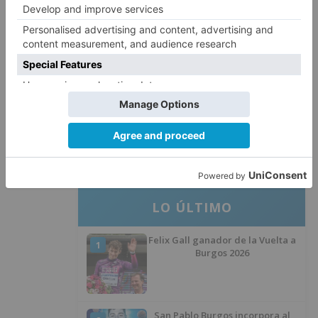
La provincia de Burgos celebra
4
el día de su patrón
La Guardia Civil desmonta la
5
versión de un repartidor tras
desaparecer 3.256 euros
LO ÚLTIMO
Felix Gall ganador de la Vuelta a
1
Burgos 2026
San Pablo Burgos incorpora al