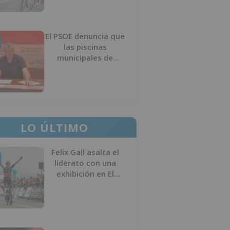
El PSOE denuncia que
las piscinas
municipales de
Burgos llevan seis
meses sin la
desinfección
obligatoria contra
plagas
LO ÚLTIMO
Felix Gall asalta el
liderato con una
exhibición en El
Escudo