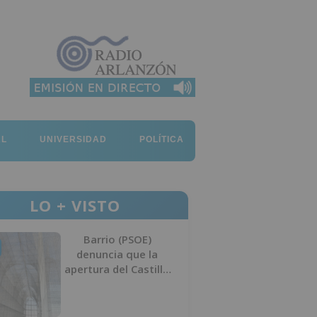
AL
UNIVERSIDAD
POLÍTICA
LO + VISTO
Barrio (PSOE)
denuncia que la
apertura del Castillo
responde a “una
foto” y no a la
culminación del