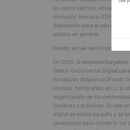
en varios centros, entre ellos 
Evolución Humana (CENIEH), con 
disposición para el estudio y c
público en general.
Estado actual del Fondo Docum
En 2020, la empresa burgalesa
Gestor Documental Digital para 
Fundación Atapuerca (Fondo Doc
revistas, fotografías, etc.). El 
organización de los contenidos
intuitivas y prácticas. En esa 
digital de todos los pdfs y se 
caracteres) para convertir los 