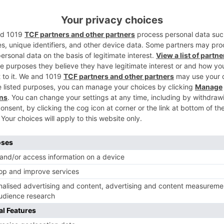
rovincial territorial de Ibercaja en Burgos,
5
ld Carbonell y Javier Gutiérrez,
ral de la Fundación Atapuerca
umental Emiliano Aguirre" se inició en
s que consistieron en la organización del
n la Fundación Atapuerca, que abarcaba
rofesor Emiliano Aguirre.
 por la Fundación Paleontológica Emiliano
ca, está compuesto por un amplísimo
d de manuscritos, notas, libros, dibujos,
ción de fósiles y objetos relacionados con
, otra de las labores realizadas por la
lar todo el material que estaba disperso