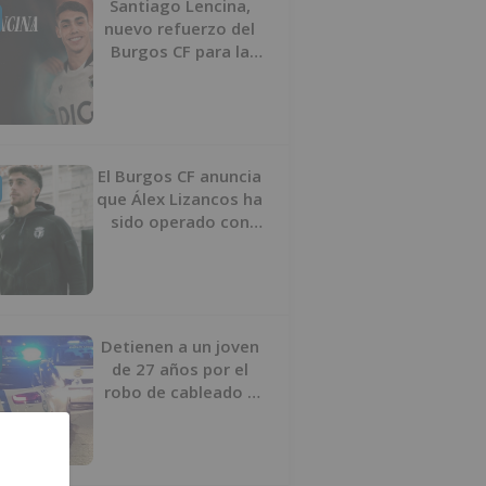
Santiago Lencina,
nuevo refuerzo del
Burgos CF para la
temporada 2026/27
El Burgos CF anuncia
que Álex Lizancos ha
sido operado con
éxito del menisco de
su rodilla izquierda
Detienen a un joven
de 27 años por el
robo de cableado y
por atentado contra
los agentes