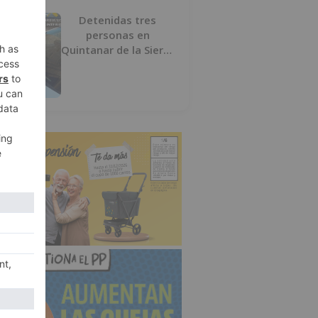
Detenidas tres
personas en
Quintanar de la Sierra
con hachís, cocaína y
marihuana ocultos en
su vehículo