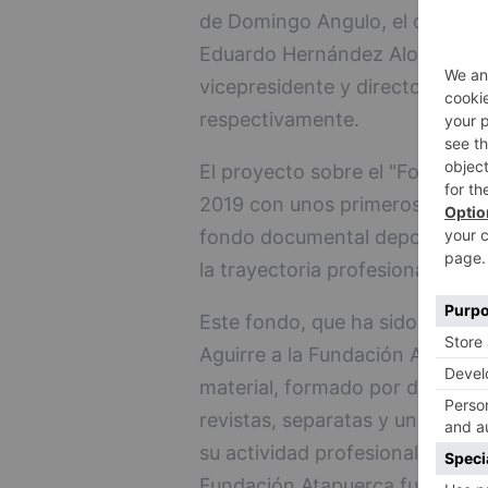
de Domingo Angulo, el director p
Eduardo Hernández Alonso; Euda
vicepresidente y director gene
respectivamente.
El proyecto sobre el "Fondo Doc
2019 con unos primeros trabajo
fondo documental depositado e
la trayectoria profesional del p
Este fondo, que ha sido cedido
Aguirre a la Fundación Atapuer
material, formado por diversida
revistas, separatas y una colec
su actividad profesional. Además
Fundación Atapuerca fue recopi