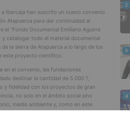
2
 e Ibercaja han suscrito un nuevo convenio
ón Atapuerca para dar continuidad al
re el "Fondo Documental Emiliano Aguirre
ar y catalogar todo el material documental
de la sierra de Atapuerca a lo largo de los
3
 este proyecto científico.
ge en el convenio, las fundaciones
dado destinar la cantidad de 5.000 ?,
 y fidelidad con los proyectos de gran
ncia, no solo en el ámbito social sino
4
imonio, medio ambiente y, como en este
ca sobre la evolución humana.
esidente de la Fundación Cajacírculo, Emilio