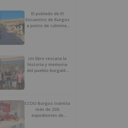
proyecto
El poblado de El
Encuentro de Burgos
a punto de culminar
su proceso de realojo
Un libro rescata la
historia y memoria
del pueblo burgalés
de Huérmeces
CCOO Burgos tramita
más de 200
expedientes de
regularización de
inmigrantes