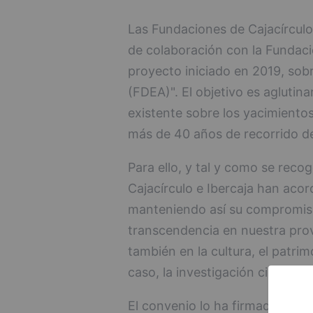
Las Fundaciones de Cajacírculo
de colaboración con la Fundaci
proyecto iniciado en 2019, sob
(FDEA)". El objetivo es aglutin
existente sobre los yacimientos 
más de 40 años de recorrido de
Para ello, y tal y como se reco
Cajacírculo e Ibercaja han acor
manteniendo así su compromiso
transcendencia en nuestra provi
también en la cultura, el patr
caso, la investigación científi
El convenio lo ha firmado el pr