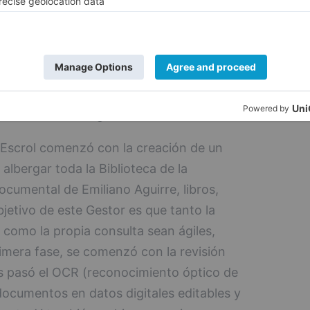
el Centro Nacional de Investigación sobre la
el objetivo de clasificarlo y ponerlo a
onsulta de otros investigadores y del
ental Emiliano Aguirre
 Escrol comenzó con la creación de un
albergar toda la Biblioteca de la
umental de Emiliano Aguirre, libros,
objetivo de este Gestor es que tanto la
 como la propia consulta sean ágiles,
primera fase, se comenzó con la revisión
les pasó el OCR (reconocimiento óptico de
documentos en datos digitales editables y