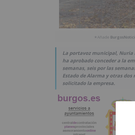
Añade
BurgosNotic
★
La portavoz municipal, Nuria 
ha aprobado conceder a la em
semanas, seis por las semanas
Estado de Alarma y otras dos 
solicitado la empresa.