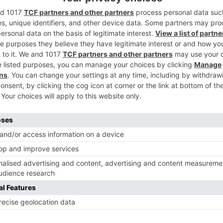
2
 Avenida del Arlanzón en el entorno del
sta el 20 de septiembre, según ha
3
o de Gobierno, Nuria Barrio.
a de Gobierno ha aprobado conceder a la
órroga de ocho semanas, seis por las
 los trabajos por el Estado de Alarma y
4
 material que ha solicitado la empresa.
n se reanudan las obras en el mercado del
el estado de alarma.
ta de Gobierno ha dado luz verde a la