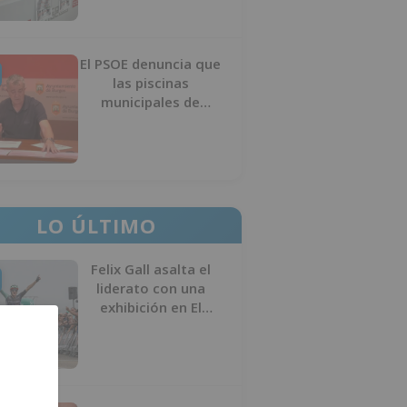
El PSOE denuncia que
las piscinas
municipales de
Burgos llevan seis
meses sin la
desinfección
obligatoria contra
plagas
LO ÚLTIMO
Felix Gall asalta el
liderato con una
exhibición en El
Escudo