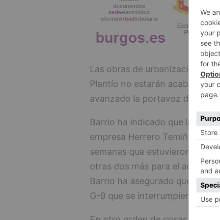
Las obras de urbanización de la
Plantío no estarán acabadas ha
avanzado la portavoz del Equip
Barrio ha indicado que la Junt
empresa Herrero Temiño una pr
semanas que estuvieron parados
otras dos más para el acopio de
Barrio ha asegurado que tambié
G-9 que se interrumpieron por 
En otro orden de cosas, la Jun