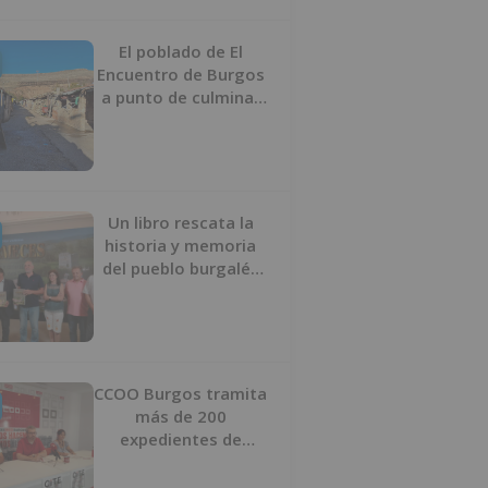
proyecto
El poblado de El
Encuentro de Burgos
a punto de culminar
su proceso de realojo
Un libro rescata la
historia y memoria
del pueblo burgalés
de Huérmeces
CCOO Burgos tramita
más de 200
expedientes de
regularización de
inmigrantes