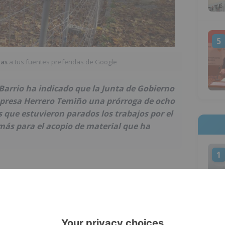
5
ias
a tus fuentes preferidas de Google
Barrio ha indicado que la Junta de Gobierno
presa Herrero Temiño una prórroga de ocho
 que estuvieron parados los trabajos por el
más para el acopio de material que ha
1