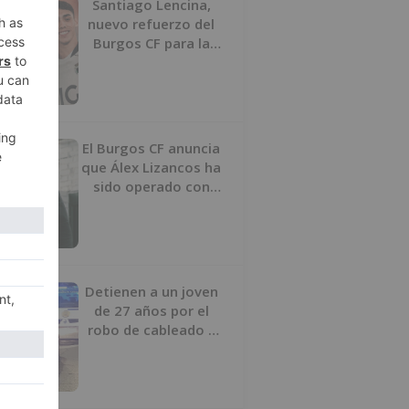
Santiago Lencina,
nuevo refuerzo del
Burgos CF para la
temporada 2026/27
El Burgos CF anuncia
que Álex Lizancos ha
sido operado con
éxito del menisco de
su rodilla izquierda
Detienen a un joven
de 27 años por el
robo de cableado y
por atentado contra
los agentes