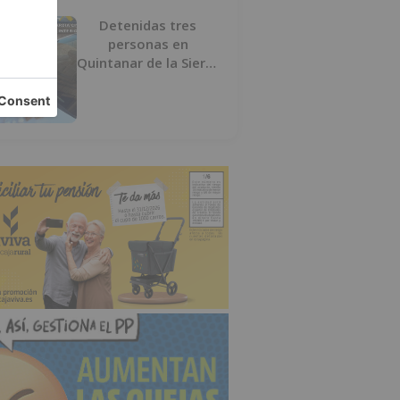
Detenidas tres
personas en
Quintanar de la Sierra
con hachís, cocaína y
marihuana ocultos en
su vehículo