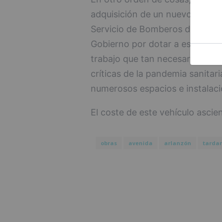
adquisición de un nuevo vehícul
Servicio de Bomberos de Burgos
Gobierno por dotar a este Cuer
trabajo que tan necesario y ef
críticas de la pandemia sanitar
numerosos espacios e instalaci
El coste de este vehículo ascie
obras
avenida
arlanzón
tarda