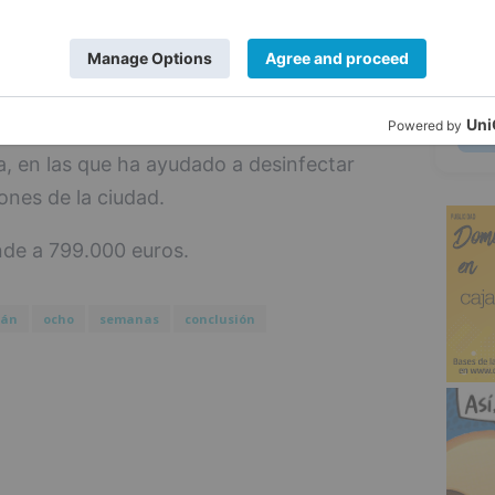
o auto escalera y articulado para el
5
, lo que demuestra el afán del Equipo de
po de los mejores medios para realizar su
icaz ha sido durante las semanas más
ia, en las que ha ayudado a desinfectar
ones de la ciudad.
nde a 799.000 euros.
rán
ocho
semanas
conclusión