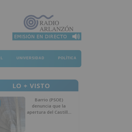
AL
UNIVERSIDAD
POLÍTICA
LO + VISTO
Barrio (PSOE)
denuncia que la
apertura del Castillo
responde a “una
foto” y no a la
culminación del