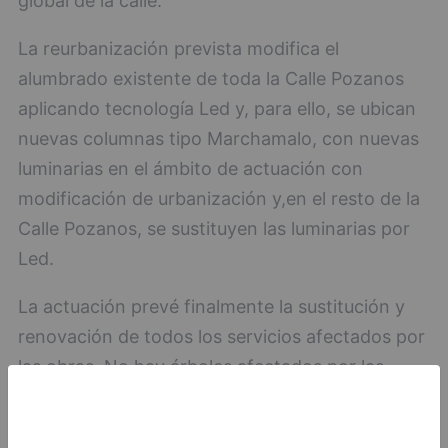
global de la calle.
La reurbanización prevista modifica el
alumbrado existente de toda la Calle Pozanos
aplicando tecnología Led y, para ello, se ubican
nuevas columnas tipo Marchamalo, con nuevas
luminarias en el ámbito de actuación con
modificación de urbanización y,en el resto de la
Calle Pozanos, se sustituyen las luminarias por
Led.
La actuación prevé finalmente la sustitución y
renovación de todos los servicios afectados por
las obras. No hay árboles afectados por las
mismas y no está previsto plantar ningún árbol.
Aguas de Burgos colabora con esta actuación