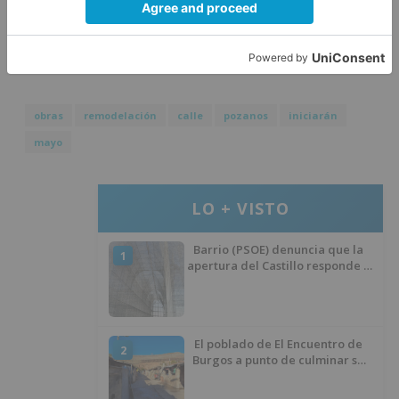
obra establecido en el proyecto es de SEIS (6.0)
MESES.
obras
remodelación
calle
pozanos
iniciarán
mayo
LO + VISTO
Barrio (PSOE) denuncia que la
1
apertura del Castillo responde a
“una foto” y no a la culminación
del proyecto
El poblado de El Encuentro de
2
Burgos a punto de culminar su
proceso de realojo