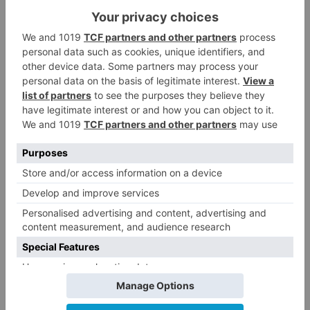
con 57.668,16 ?.
El presupuesto base de licitación de la actuación
asciende a la cantidad de Seiscientos Diez Mil
Trescientos Cuarenta y Ocho Euros con
Veintidós Céntimos (610.348,22 ?) y el plazo de