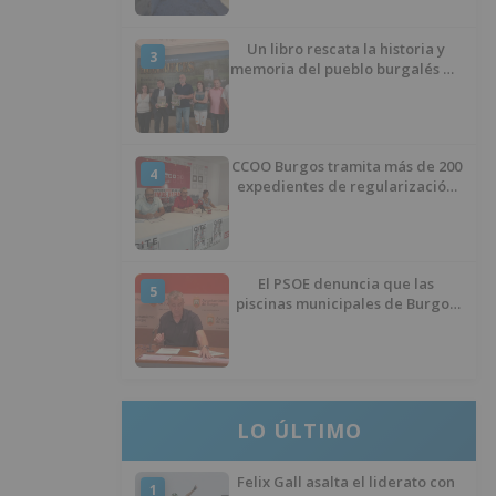
Un libro rescata la historia y
3
memoria del pueblo burgalés de
Huérmeces
CCOO Burgos tramita más de 200
4
expedientes de regularización
de inmigrantes
El PSOE denuncia que las
5
piscinas municipales de Burgos
llevan seis meses sin la
desinfección obligatoria contra
plagas
LO ÚLTIMO
Felix Gall asalta el liderato con
1