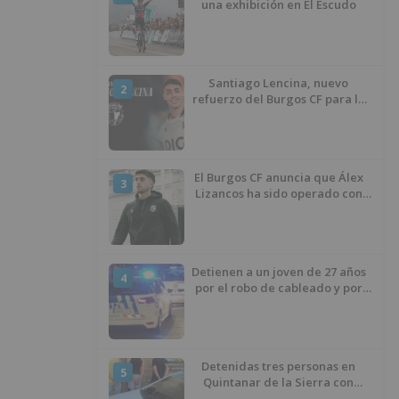
una exhibición en El Escudo
Santiago Lencina, nuevo
2
refuerzo del Burgos CF para la
temporada 2026/27
El Burgos CF anuncia que Álex
3
Lizancos ha sido operado con
éxito del menisco de su rodilla
izquierda
Detienen a un joven de 27 años
4
por el robo de cableado y por
atentado contra los agentes
Detenidas tres personas en
5
Quintanar de la Sierra con
hachís, cocaína y marihuana