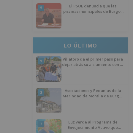
El PSOE denuncia que las
5
piscinas municipales de Burgos
llevan seis meses sin la
desinfección obligatoria contra
plagas
LO ÚLTIMO
Villatoro da el primer paso para
1
dejar atrás su aislamiento con el
inicio de la senda peatonal y
ciclista
Asociaciones y Pedanías de la
2
Merindad de Montija de Burgos
piden la reapertura de la
farmacia de Villasante
Luz verde al Programa de
3
Envejecimiento Activo que
experimenta cada una mayor