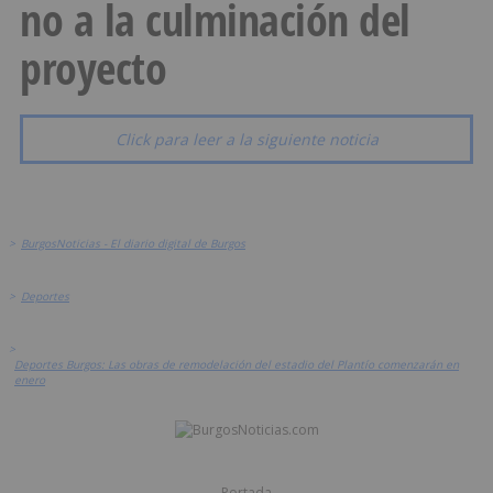
no a la culminación del
proyecto
Click para leer a la siguiente noticia
>
BurgosNoticias - El diario digital de Burgos
>
Deportes
>
Deportes Burgos: Las obras de remodelación del estadio del Plantío comenzarán en
enero
Portada