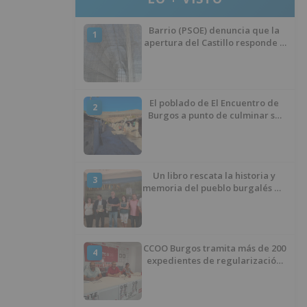
Barrio (PSOE) denuncia que la
1
apertura del Castillo responde a
“una foto” y no a la culminación
del proyecto
El poblado de El Encuentro de
2
Burgos a punto de culminar su
proceso de realojo
Un libro rescata la historia y
3
memoria del pueblo burgalés de
Huérmeces
CCOO Burgos tramita más de 200
4
expedientes de regularización
de inmigrantes