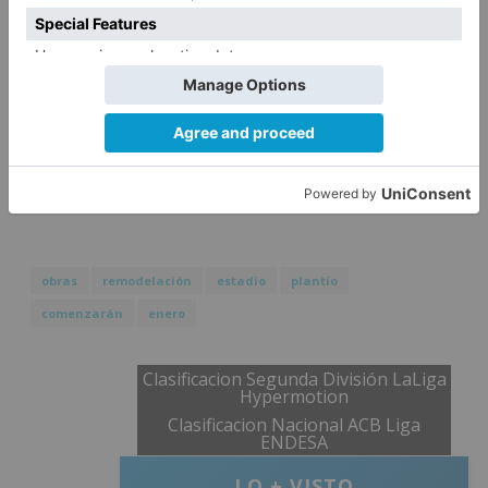
La intención de las partes es llegar a formar una
Comisión de Seguimiento de las obras con el fin
de que los trabajos se realicen conforme a los
plazos establecidos.
obras
remodelación
estadio
plantío
comenzarán
enero
Clasificacion Segunda División LaLiga
Hypermotion
Clasificacion Nacional ACB Liga
ENDESA
LO + VISTO