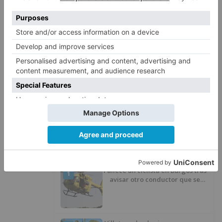
Fórum Evolución. Además, en virtud de la
modificación presupuestaria se podrá abonar a
la Junta la deuda correspondiente a los años
2018 y 2019.
obras
plantío
san
amaro
huertas
concepción
licitarán
breve
LO + VISTO
Fallece un ciclista en Burgos tras
1
avisar otro conductor que se
había caído de la bicicleta