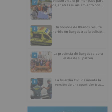
Villatoro da el primer paso para
2
dejar atrás su aislamiento con el
inicio de la senda peatonal y
ciclista
Un hombre de 80 años resulta
3
herido en Burgos tras la colisión
entre un turismo y un camión
La provincia de Burgos celebra
4
el día de su patrón
La Guardia Civil desmonta la
5
versión de un repartidor tras
desaparecer 3.256 euros