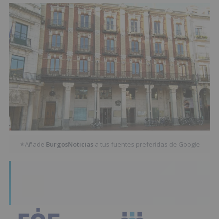
Añade
BurgosNoticias
a tus fuentes preferidas de Google
★