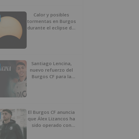
Calor y posibles
tormentas en Burgos
durante el eclipse del
12 de agosto
Santiago Lencina,
nuevo refuerzo del
Burgos CF para la
temporada 2026/27
El Burgos CF anuncia
que Álex Lizancos ha
sido operado con
éxito del menisco de
su rodilla izquierda