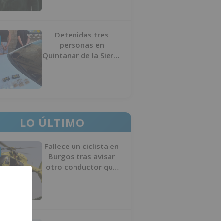
Detenidas tres
personas en
Quintanar de la Sierra
con hachís, cocaína y
marihuana ocultos en
su vehículo
LO ÚLTIMO
Fallece un ciclista en
Burgos tras avisar
otro conductor que
se había caído de la
bicicleta