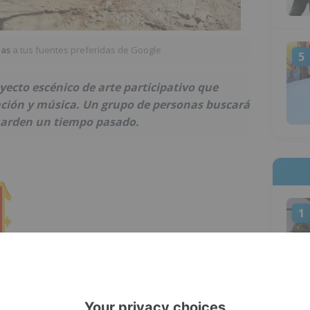
ias
a tus fuentes preferidas de Google
5
yecto escénico de arte participativo que
ación y música. Un grupo de personas buscará
uarden un tiempo pasado.
1