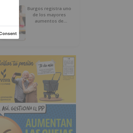
Burgos registra uno
de los mayores
aumentos de
usuarios de
‘Conciliamos Verano’,
con 1.267 niños