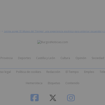
a
>
Lerma acoge ‘El Museo del Tiempo’, una experiencia escénica para enterrar recuerdos y 
Provincia
Deportes
Castilla y León
Cultura
Opinión
Sociedad 
iso legal
Política de cookies
Redacción
El Tiempo
Empleo
Tele
Hemeroteca
Etiquetas
Contenido