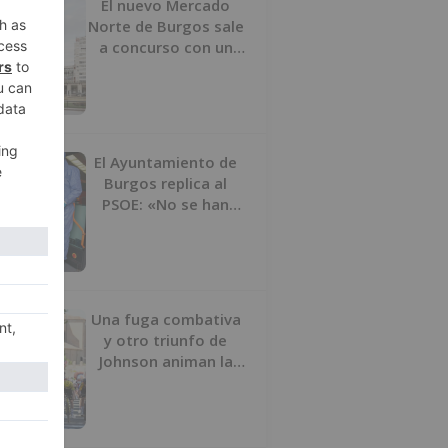
El nuevo Mercado
Norte de Burgos sale
a concurso con un
presupuesto de 21,7
millones
El Ayuntamiento de
Burgos replica al
PSOE: «No se han
interrumpido» las
desinfecciones
municipales
Una fuga combativa
y otro triunfo de
Johnson animan la
penúltima jornada de
la Vuelta a Burgos