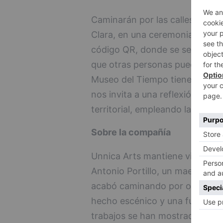
Caminarán por las calles de Ler
Clara, en una ceremonia públic
código QR, donde se señalarán 
que otras personas puedan reco
Museo del Tiempo tiene su ori
nos invita a una reflexión sobre
territorial, empleando la mediac
Sobre la compañía
Unnica Arts mantiene vivo, des
Antonio Portillo, un maestro de
acabó caminando por otros terri
hecho escénico y una fuerte apu
trabajos se han mostrado dura