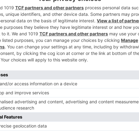
2
ma y los enterrarán en la Plaza Santa
a que dejará un rastro: un mapa y un
los lugares de los enterramientos para
rrer el mismo viaje de la memoria. El
gen en la novela Momo de Michael Ende y
3
 el tiempo, la memoria y la identidad
ión y la participación.
de 2021, el universo creativo de José
4
 escuela que, por casualidad o causalidad,
torios. Con una particular visión del
esta por el arte participativo, sus
nte más de 20 años en prestigiosos