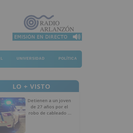
AL
UNIVERSIDAD
POLÍTICA
LO + VISTO
Detienen a un joven
de 27 años por el
robo de cableado y
por atentado contra
los agentes