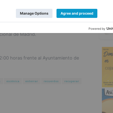
peas, como Southbank y Royal Festival Hall
5
le de Parma, Teatro Piccolo de Milan,
lia de Madrid, Teatre Lliure de
 Alta de Girona, Teatro Soho-Caixabank de
ional de Madrid.
2:00 horas frente al Ayuntamiento de
a
escénica
enterrar
recuerdos
recuperar