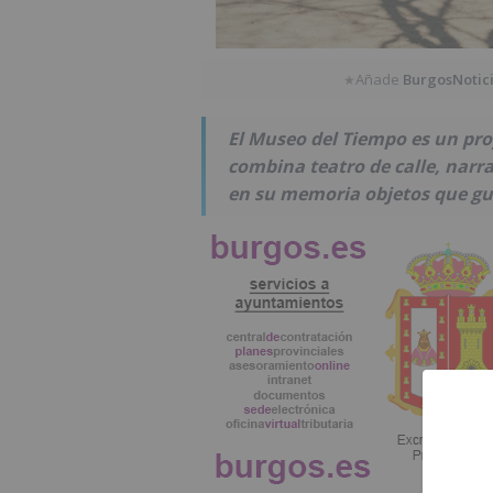
Añade
BurgosNotic
★
El Museo del Tiempo es un pro
combina teatro de calle, narr
en su memoria objetos que g