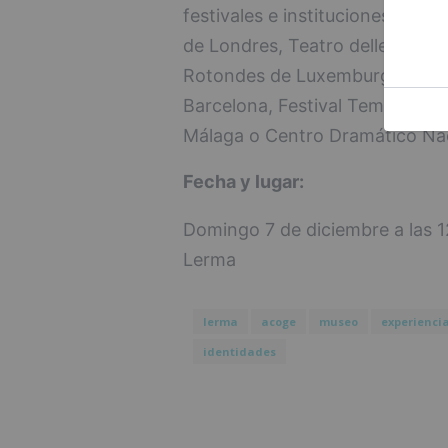
festivales e instituciones euro
de Londres, Teatro delle Bricio
Rotondes de Luxemburgo, Teatra
Barcelona, Festival Temporada
Málaga o Centro Dramático Nac
Fecha y lugar:
Domingo 7 de diciembre a las 1
Lerma
lerma
acoge
museo
experienci
identidades