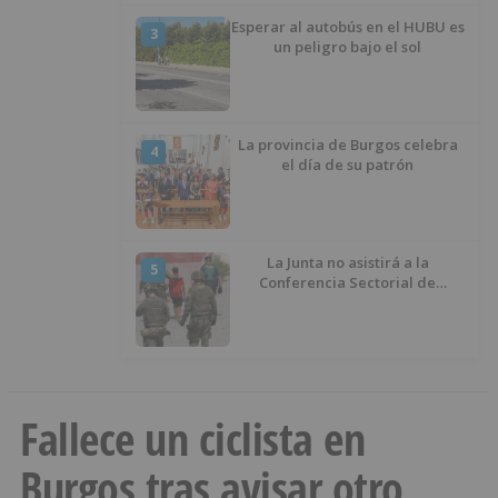
Esperar al autobús en el HUBU es
3
un peligro bajo el sol
La provincia de Burgos celebra
4
el día de su patrón
La Junta no asistirá a la
5
Conferencia Sectorial de
Infancia y pide el retorno de los
menores a Marruecos desde
Ceuta
Fallece un ciclista en
Burgos tras avisar otro