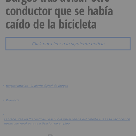
conductor que se había
caído de la bicicleta
Click para leer a la siguiente noticia
>
BurgosNoticias - El diario digital de Burgos
>
Provincia
>
Lezcano cree un “fracaso” de Sodebur la insuficiencia del crédito a las asociaciones de
desarrollo rural para reactivación de empleo