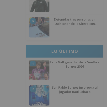
éxito del menisco de su rodilla
izquierda
Detenidas tres personas en
5
Quintanar de la Sierra con
hachís, cocaína y marihuana
ocultos en su vehículo
LO ÚLTIMO
Felix Gall ganador de la Vuelta a
1
Burgos 2026
San Pablo Burgos incorpora al
2
jugador Raúl Lobaco