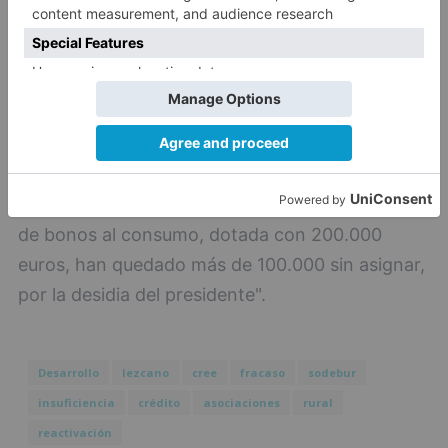
Por último, recuerda que "de la segunda remesa
de bonos al consumo, dotada con 200.000
euros, han quedado más de 100.000 sin asignar,
por la desidia del presidente".
Desarrollo
lezcano
cree
fracaso
sodebur
insuficiencia
crédito
asociaciones
rural
reactivación