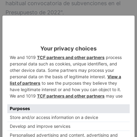
habitual convocatoria de subvenciones en el
Presupuesto de 2022".
Sobre el incremento en 200.000 euros en las
cuentas anuales de Sodebur para 2022, Lezcano
se muestra escéptico, dadas las "evidentes
muestras de mala gestión de su presidente,
Lorenzo Rodríguez". En su opinión, en este
aumento "ha prevalecido el interés político del
Partido Popular de salvar el pacto de gobierno
con Ciudadanos en la Diputación sobre el
interés general".