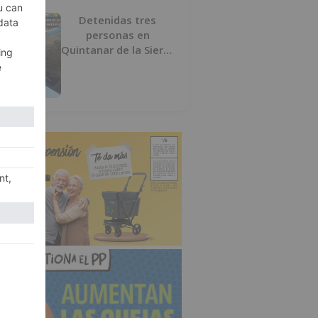
Detenidas tres
personas en
Quintanar de la Sierra
con hachís, cocaína y
marihuana ocultos en
su vehículo