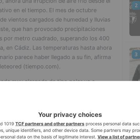
o, ahora una irrupción de aire frío desde el
2
ativo en el tiempo. El mes de octubre
 de vientos cargados de humedad y lluvias
este, que han provocado precipitaciones
ros por metro cuadrado, superando los 400
, en Cádiz. Las temperaturas hasta ahora
3
ario parece haber llegado a su fin, afirma
Meteored (tiempo.com).
ada muy alargada de tipo polar va a
ado a la Península y Baleares. Hoy el viento
 a norte y esto será el inicio del vuelco
4
horas las temperaturas disminuirán de
io noroeste peninsular, extendiéndose este
r toda la Península y el archipiélago