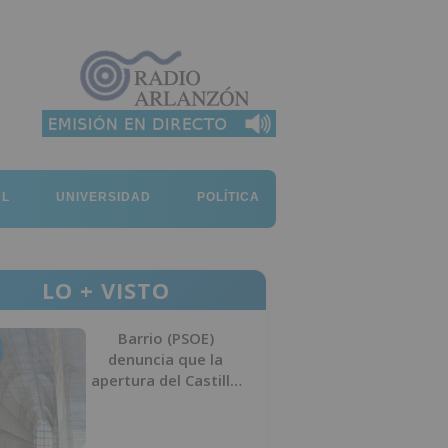
AL
UNIVERSIDAD
POLÍTICA
LO + VISTO
Barrio (PSOE)
denuncia que la
apertura del Castillo
responde a “una
foto” y no a la
culminación del