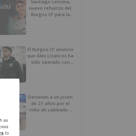
Santiago Lencina,
nuevo refuerzo del
Burgos CF para la
temporada 2026/27
El Burgos CF anuncia
que Álex Lizancos ha
sido operado con
éxito del menisco de
su rodilla izquierda
Detienen a un joven
de 27 años por el
robo de cableado y
por atentado contra
los agentes