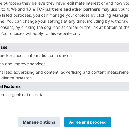
5
cio norte peninsular contará con
n puntos altos de los Pirineos y la
 igual que en otras zonas altas del sistema
ra Nevada, con vientos fuertes. En zonas
ducirán lluvias, aunque no tan cuantiosas,
ío que afectará la Península de norte a
ante más fría que en días pasados, debido
 el descenso de las temperaturas. Este
 heladas en los Pirineos y zonas
eseta Norte, siendo algo más débiles en
egunda mitad de la semana las heladas se