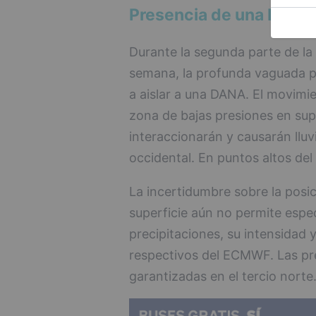
Presencia de una DANA
Durante la segunda parte de la 
semana, la profunda vaguada po
a aislar a una DANA. El movimie
zona de bajas presiones en sup
interaccionarán y causarán llu
occidental. En puntos altos del
La incertidumbre sobre la posici
superficie aún no permite espec
precipitaciones, su intensidad
respectivos del ECMWF. Las pr
garantizadas en el tercio norte