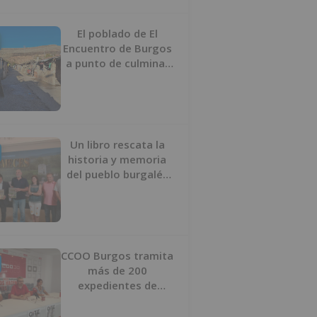
proyecto
El poblado de El
Encuentro de Burgos
a punto de culminar
su proceso de realojo
Un libro rescata la
historia y memoria
del pueblo burgalés
de Huérmeces
CCOO Burgos tramita
más de 200
expedientes de
regularización de
inmigrantes