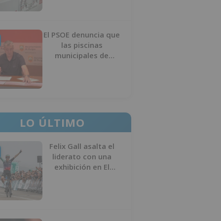
El PSOE denuncia que
las piscinas
municipales de
Burgos llevan seis
meses sin la
desinfección
obligatoria contra
plagas
LO ÚLTIMO
Felix Gall asalta el
liderato con una
exhibición en El
Escudo