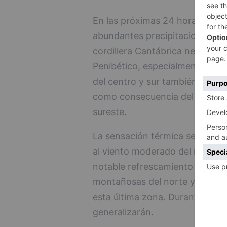
En las próximas 24 horas el ter
abundantes precipitaciones, y e
cordillera Cantábrica nevará, al
Penibético, especialmente Sier
del centro y sur también se pro
como consecuencia del frente fr
sureste.
La sensación térmica será bast
al viento moderado del norte y
notable refrescamiento causará
montañosas del norte y en la M
esta última zona. Durante la s
generalizarán.