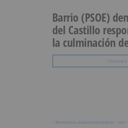
Barrio (PSOE) den
del Castillo resp
la culminación de
Click para 
>
BurgosNoticias - El diario digital de Burgos
>
Local