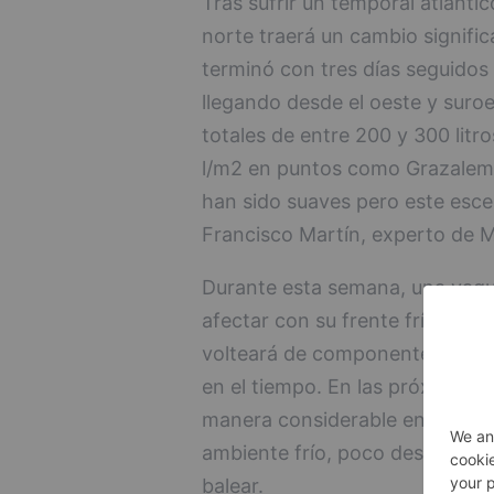
Tras sufrir un temporal atlántic
norte traerá un cambio signific
terminó con tres días seguidos
llegando desde el oeste y suro
totales de entre 200 y 300 lit
l/m2 en puntos como Grazalema
han sido suaves pero este escen
Francisco Martín, experto de 
Durante esta semana, una vagu
afectar con su frente frío asoci
volteará de componente noroeste
en el tiempo. En las próximas 
manera considerable en el terc
ambiente frío, poco después, po
balear.