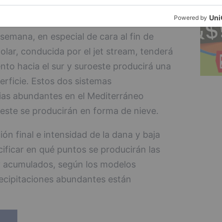
semana, en especial de cara al fin de
lar, conducida por el jet stream, tenderá
nto hacia el sur y suroeste producirá una
erficie. Estos dos sistemas
vias abundantes en el Mediterráneo
 este se producirán en forma de nieve.
ón final e intensidad de la dana y baja
ificar en qué puntos se producirán las
 y acumulados, según los modelos
ecipitaciones abundantes están
.