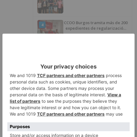
Huérmeces
CCOO Burgos tramita más de 200
4
expedientes de regularización
de inmigrantes
El PSOE denuncia que las
5
piscinas municipales de Burgos
llevan seis meses sin la
desinfección obligatoria contra
plagas
LO ÚLTIMO
Felix Gall asalta el liderato con
1
una exhibición en El Escudo