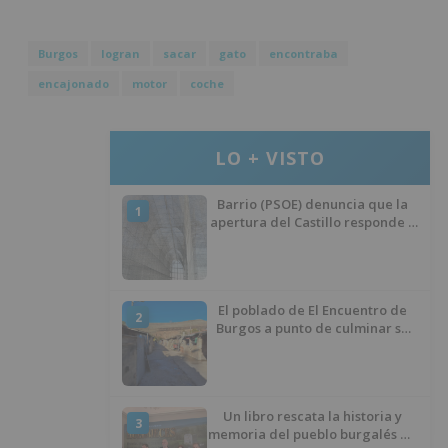
Burgos
logran
sacar
gato
encontraba
encajonado
motor
coche
LO + VISTO
Barrio (PSOE) denuncia que la
1
apertura del Castillo responde a
“una foto” y no a la culminación
del proyecto
El poblado de El Encuentro de
2
Burgos a punto de culminar su
proceso de realojo
Un libro rescata la historia y
3
memoria del pueblo burgalés de