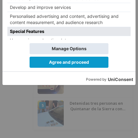
Santiago Lencina, nuevo
2
refuerzo del Burgos CF para la
temporada 2026/27
El Burgos CF anuncia que Álex
3
Lizancos ha sido operado con
éxito del menisco de su rodilla
izquierda
Detienen a un joven de 27 años
4
por el robo de cableado y por
atentado contra los agentes
Detenidas tres personas en
5
Quintanar de la Sierra con
hachís, cocaína y marihuana
ocultos en su vehículo