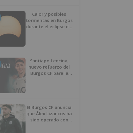
Calor y posibles
tormentas en Burgos
durante el eclipse del
12 de agosto
Santiago Lencina,
nuevo refuerzo del
Burgos CF para la
temporada 2026/27
El Burgos CF anuncia
que Álex Lizancos ha
sido operado con
éxito del menisco de
su rodilla izquierda