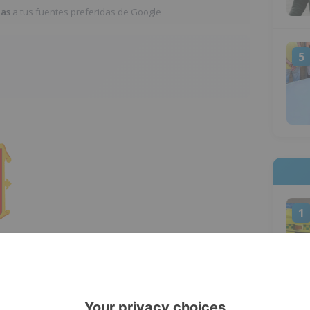
ias
a tus fuentes preferidas de Google
5
1
e, los bombros de Burgos se encuentran