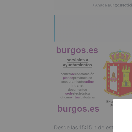
Añade
BurgosNotic
★
Desde las 15:15 h de esta tard