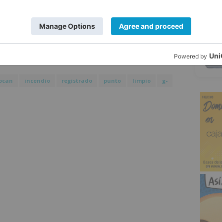
os bomberos han trabajado con tres
5
tal, urbana y nodriza, realizando un
opagación al sector de pinturas y aceites
edores de residuos.
ocan
incendio
registrado
punto
limpio
g-