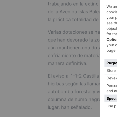
trabajando en la extinción de 
de la Avenida Islas Baleares, c
la práctica totalidad de la ciu
Varias dotaciones se han despla
que han devorado la zona dond
aún mantienen una dotación par
enfriamiento de materiales para
manera definitiva.
El aviso al 1-1-2 Castilla y Leó
hierbas según las llamadas de a
autobomba forestal y vehículo a
columna de humo negro, el man
lugar, han señalado.