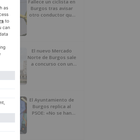
Fallece un ciclista en
Burgos tras avisar
otro conductor que
se había caído de la
bicicleta
El nuevo Mercado
Norte de Burgos sale
a concurso con un
presupuesto de 21,7
millones
El Ayuntamiento de
Burgos replica al
PSOE: «No se han
interrumpido» las
desinfecciones
municipales