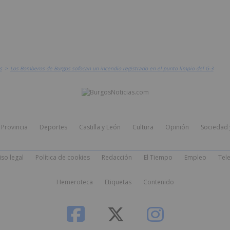
s
>
Los Bomberos de Burgos sofocan un incendio registrado en el punto limpio del G-3
Provincia
Deportes
Castilla y León
Cultura
Opinión
Sociedad 
iso legal
Política de cookies
Redacción
El Tiempo
Empleo
Tele
Hemeroteca
Etiquetas
Contenido