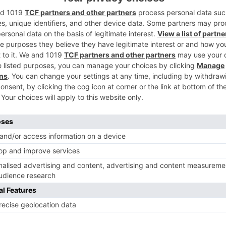
un importante incendio en el Punto Limpio
2
uya columna de humo ha sido visible desde
dad, según han informado en su cuenta de X.
zado hasta el lugar para apagar las llamas
e se apilaban sofás. En estos momentos
3
a realizar labores de control y
 poder dar por extinguido el incendio de
n entró a las 15:13 h como incendio de
lertantes, por lo que se desplazó al lugar
4
uxiliar, aunque al momento, al ver la
do en camino pidió más dotaciones al