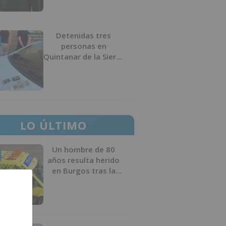
Detenidas tres
personas en
Quintanar de la Sierra
con hachís, cocaína y
marihuana ocultos en
su vehículo
LO ÚLTIMO
Un hombre de 80
años resulta herido
en Burgos tras la
colisión entre un
turismo y un camión