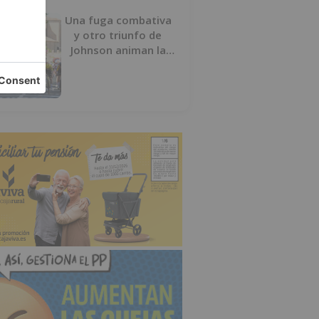
Una fuga combativa
y otro triunfo de
Johnson animan la
penúltima jornada de
la Vuelta a Burgos