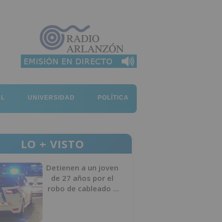
AL
UNIVERSIDAD
POLÍTICA
LO + VISTO
Detienen a un joven
de 27 años por el
robo de cableado y
por atentado contra
los agentes