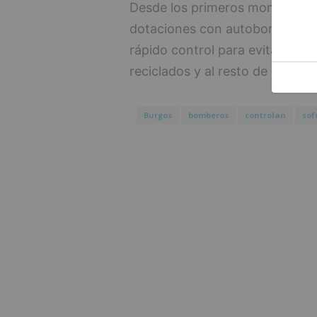
Desde los primeros momentos l
dotaciones con autobomba fores
rápido control para evitar la pr
reciclados y al resto de conten
Burgos
bomberos
controlan
sof