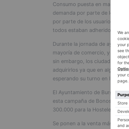
Consumo puesta en marcha por 
demanda por parte de los usua
por parte de los usuarios y que
todos estaban adheridos a la p
Durante la jornada de ayer se 
mayoría de comercio, y en meno
sin embargo, los ciudadanos tu
adquirirlos ya que en algunos
esperando su turno en la plata
El Ayuntamiento de Burgos pone
esta campaña de Bonos al Cons
300.000 para la Hostelería y l
Se ponen a la venta más de 500