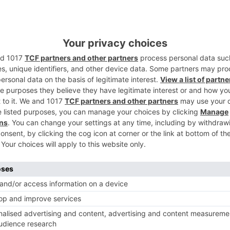
el Ayuntamiento, aunque esta alta
2
rios ha provocado enormes colas virtuales
jas en los establecimientos ya que no
lataforma que gestiona estos bonos.
vendieron cerca de 150.000 bonos , la
3
r medida de hostelería y de gimnasios,
vieron que esperar varias horas para
 momentos había cerca de 30.000 personas
forma para comprarlo.
 un total de dos millones de euros en
4
umo, 1,400.000 para el Comercio y
os Gimnasios, respectivamente.
.000 bonos de cinco y diez euros hasta el