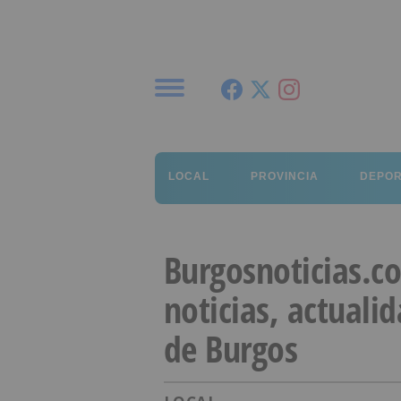
Menú
LOCAL
PROVINCIA
DEPO
Burgosnoticias.c
noticias, actuali
de Burgos