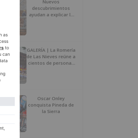
Nuevos
descubrimientos
ayudan a explicar la
formación de la Sima
del Elefante en
Atapuerca (Burgos)
GALERÍA | La Romería
de Las Nieves reúne a
cientos de personas
en Las Machorras
Oscar Onley
conquista Pineda de
la Sierra