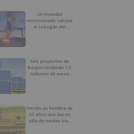
Un incendio
intencionado calcina
el tobogán del
parque infantil del
Barrio del Pilar de
Burgos
Seis proyectos de
Burgos recibirán 7,5
millones de euros
para impulsar plantas
solares
Herido un hombre de
35 años que iba en
silla de ruedas tras
ser atropellado en
Burgos