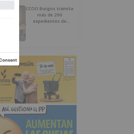
CCOO Burgos tramita
más de 200
expedientes de
regularización de
inmigrantes