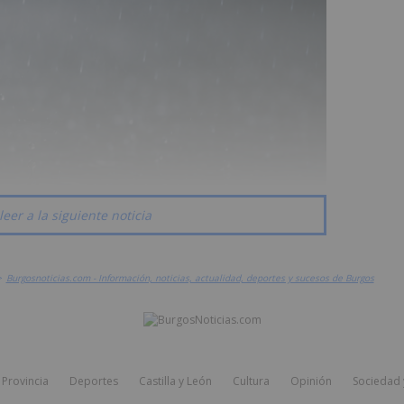
leer a la siguiente noticia
>
Burgosnoticias.com - Información, noticias, actualidad, deportes y sucesos de Burgos
Provincia
Deportes
Castilla y León
Cultura
Opinión
Sociedad 