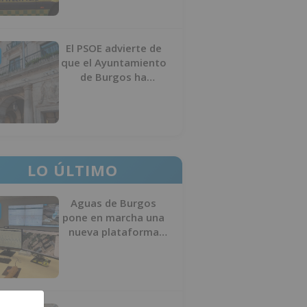
El PSOE advierte de
que el Ayuntamiento
de Burgos ha
"vaciado la hucha" y
depende del
Ministerio para
sostener las
inversiones
LO ÚLTIMO
Aguas de Burgos
pone en marcha una
nueva plataforma
digital para reducir
las pérdidas de agua