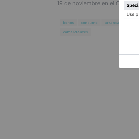
19 de noviembre en el Comercio
bonos
consumo
arrancan
éxito
comerciantes