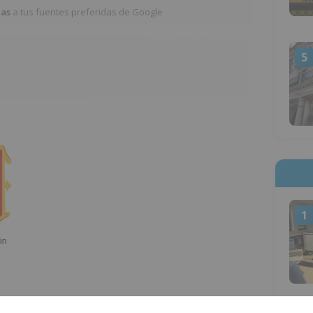
ias
a tus fuentes preferidas de Google
5
1
rnada de lanzamiento de los Bonos al