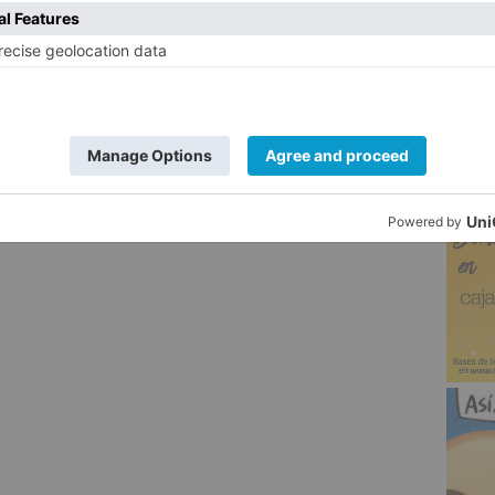
 y hasta el 4 de diciembre en Hostelería.
5
generan
colas
virtuales
quejas
usuarios