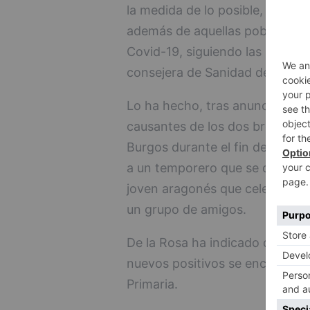
la medida de lo posible, eviten
además de aquellas poblacione
Covid-19, siguiendo las recome
consejera de Sanidad de la Jun
Lo ha hecho, tras anunciar qu
causantes de los dos brotes de
Burgos durante el fin de seman
a un temporero que se desplazó 
joven aragonés que celebró e
un grupo de amigos.
De la Rosa ha indicado que es
nuevos positivos se encuentran
Primaria.