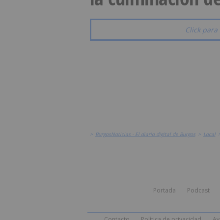
Click para 
>
BurgosNoticias - El diario digital de Burgos
>
Local
Portada
Podcast
Contacto
Política de privacidad
Av