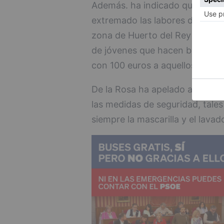
Además. ha indicado que desde 
extremado las labores de vigil
zona de Huerto del Rey y Bernar
de jóvenes que hacen botellón 
con 100 euros a aquellos que no
De la Rosa ha apelado a la resp
las medidas de seguridad, tales
siempre la mascarilla y el lava