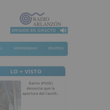
AL
UNIVERSIDAD
POLÍTICA
LO + VISTO
Barrio (PSOE)
denuncia que la
apertura del Castillo
responde a “una
foto” y no a la
culminación del