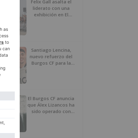
Felix Gall asalta el
liderato con una
exhibición en El
Escudo
Santiago Lencina,
nuevo refuerzo del
Burgos CF para la
temporada 2026/27
El Burgos CF anuncia
que Álex Lizancos ha
sido operado con
éxito del menisco de
su rodilla izquierda