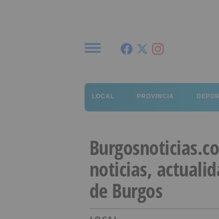
Menú
LOCAL
PROVINCIA
DEPO
Burgosnoticias.c
noticias, actuali
de Burgos