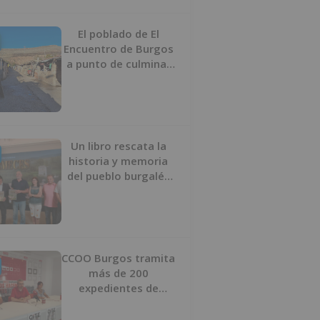
proyecto
El poblado de El
Encuentro de Burgos
a punto de culminar
su proceso de realojo
Un libro rescata la
historia y memoria
del pueblo burgalés
de Huérmeces
CCOO Burgos tramita
más de 200
expedientes de
regularización de
inmigrantes