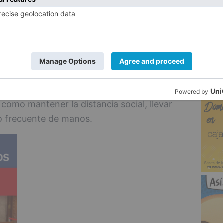
este fin de semana la Policía Local ha
5
ancia en varias zonas de Burgos como la
dillas, con el fin de evitar aglomeraciones
y ha procedido a denunciar y a sancionar
 llevaban puesta la mascarilla.
onsabilidad de cada uno y a no relajarse en
 como mantener la distancia social, llevar
do frecuente de manos.