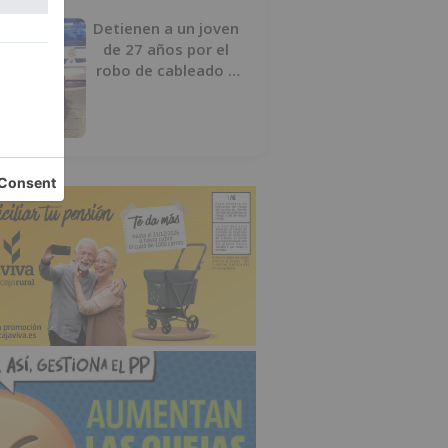
Detienen a un joven
de 27 años por el
robo de cableado y
por atentado contra
los agentes