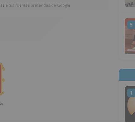
ias
a tus fuentes preferidas de Google
5
1
 la Rosa ha pedido a los ciudadanos que en