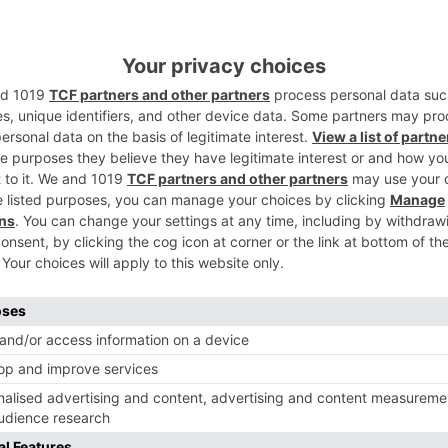
 desplazarse a Barcelona y Zaragoza,
2
s donde se hayan registrado brotes de
ndaciones que le ha trasladado la
ta, Verónica Casado.
e dos casos importados de Aragón son los
3
 coronavirus que se han registrado en
a. Se trata de dos casos que corresponden
para realizar trabajos agrícolas y de un
n Burgos su cumpleaños, acompañado por
4
tos dos brotes que han provocado 18
 controlados por los servicios de Atención