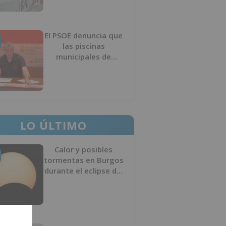
El PSOE denuncia que
las piscinas
municipales de
Burgos llevan seis
meses sin la
desinfección
obligatoria contra
plagas
LO ÚLTIMO
Calor y posibles
tormentas en Burgos
durante el eclipse del
12 de agosto