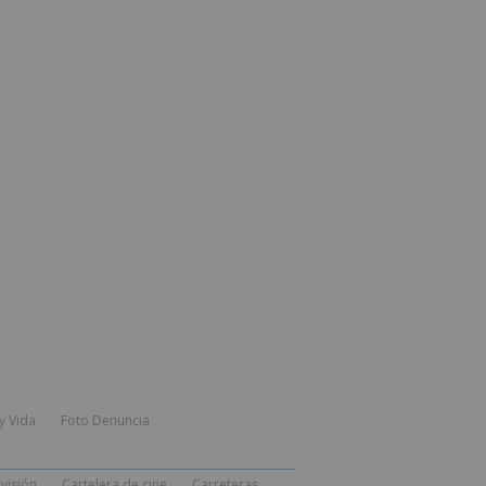
y Vida
Foto Denuncia
visión
Cartelera de cine
Carreteras