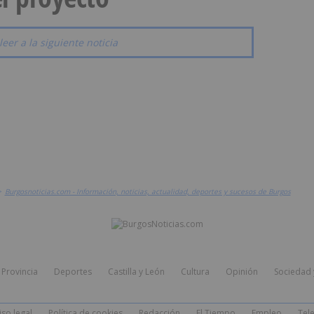
leer a la siguiente noticia
>
Burgosnoticias.com - Información, noticias, actualidad, deportes y sucesos de Burgos
Provincia
Deportes
Castilla y León
Cultura
Opinión
Sociedad 
iso legal
Política de cookies
Redacción
El Tiempo
Empleo
Tele