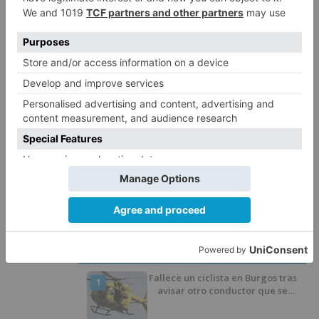
principios de transparencia, reduzcan la brecha
salarial entre las personas con y sin
discapacidad, evolucionen hacia sectores de
actividad con mayor valor añadido e
identifiquen mecanismos que aseguren el
retorno de los beneficios al propio centro.
Especiales
centros
empleode
castilla
león
dan
discapacitados
LO + VISTO
Fallece un ciclista en Burgos tras
1
avisar otro conductor que se
había caído de la bicicleta