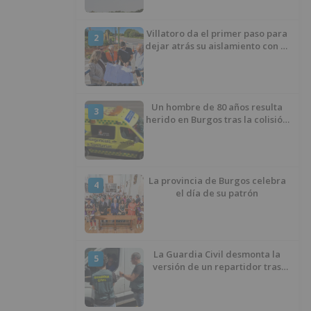
Villatoro da el primer paso para
2
dejar atrás su aislamiento con el
inicio de la senda peatonal y
ciclista
Un hombre de 80 años resulta
3
herido en Burgos tras la colisión
entre un turismo y un camión
La provincia de Burgos celebra
4
el día de su patrón
La Guardia Civil desmonta la
5
versión de un repartidor tras
desaparecer 3.256 euros