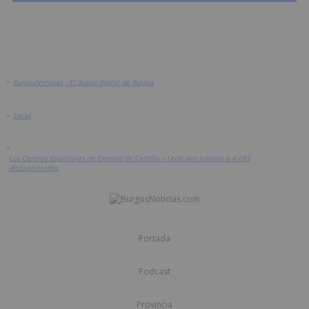
>
BurgosNoticias - El diario digital de Burgos
>
Local
>
Los Centros Especiales de Empleo de Castilla y León dan trabajo a 4.683
discapacitados
Portada
Podcast
Provincia