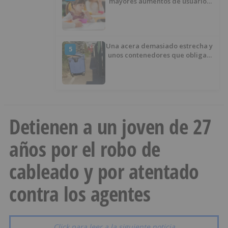
mayores aumentos de usuarios
de ‘Conciliamos Verano’, con
1.267 niños
Una acera demasiado estrecha y
5
unos contenedores que obligan
a buscar otro camino
Detienen a un joven de 27
años por el robo de
cableado y por atentado
contra los agentes
Click para leer a la siguiente noticia