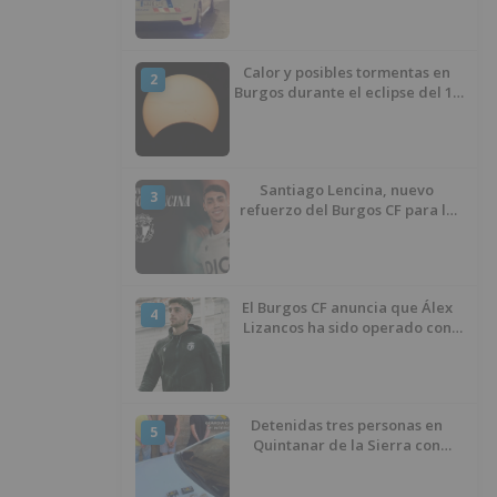
Calor y posibles tormentas en
2
Burgos durante el eclipse del 12
de agosto
Santiago Lencina, nuevo
3
refuerzo del Burgos CF para la
temporada 2026/27
El Burgos CF anuncia que Álex
4
Lizancos ha sido operado con
éxito del menisco de su rodilla
izquierda
Detenidas tres personas en
5
Quintanar de la Sierra con
hachís, cocaína y marihuana
ocultos en su vehículo