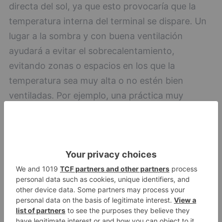
directa del sol, ya que esto provocaría que la
temperatura interna del terminal se dispare. Un
lugar a la sombra y con buena ventilación
ayudará a evitar el sobrecalentamiento,
evitando zonas o espacios en los que la
temperatura sea muy alta o no estén bien
ventiladas. Por ejemplo, una práctica muy
habitual es dejarlo cargando debajo de la
almohada, algo bastante práctico a la hora de
tener a mano el móvil, pero que puede ser fatal
para nuestros dispositivos.
Dejar enfriar y evitar
cambios bruscos de
temperatura