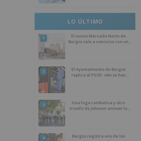
LO ÚLTIMO
El nuevo Mercado Norte de
1
Burgos sale a concurso con un
presupuesto de 21,7 millones
El Ayuntamiento de Burgos
2
replica al PSOE: «No se han
interrumpido» las
desinfecciones municipales
Una fuga combativa y otro
3
triunfo de Johnson animan la
penúltima jornada de la Vuelta a
Burgos
Burgos registra uno de los
4