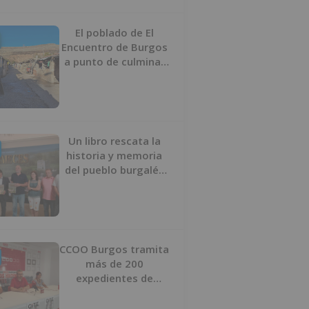
proyecto
El poblado de El
Encuentro de Burgos
a punto de culminar
su proceso de realojo
Un libro rescata la
historia y memoria
del pueblo burgalés
de Huérmeces
CCOO Burgos tramita
más de 200
expedientes de
regularización de
inmigrantes