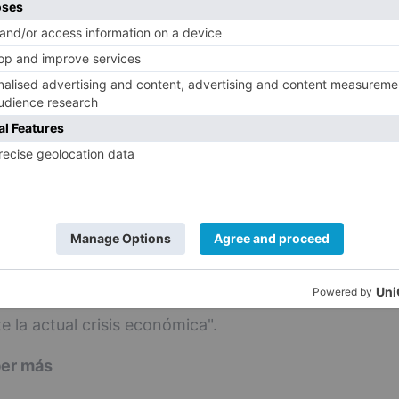
de sostenibilidad.
te de Innovación y Desarrollo de Smurfit
dores quieren que las marcas online de
n responsabilidad y tengan en cuenta el
l de su actividad. Las marcas de moda ?y
tienen que adaptarse a las demandas de los
tenibilidad, pues se arriesgan a perder
ón y la inclinación de los clientes hacia la
 los cuatro mercados encuestados, lo cual
los consumidores europeos de que las
comprometiéndose a mejorar sus prácticas
e la actual crisis económica".
ber más