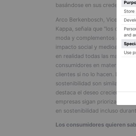
basándose en sus credenciales 
Arco Berkenbosch, Vicepresiden
Kappa, señala que "los consumi
moda y complementos actúen co
impacto social y medioambienta
en realidad todas las marcas? 
consumidores en materia de sos
clientes si no lo hacen. La opini
sostenibilidad son similares en
destaca el deseo creciente de 
empresas sigan priorizando y 
en sostenibilidad incluso durant
Los consumidores quieren sa