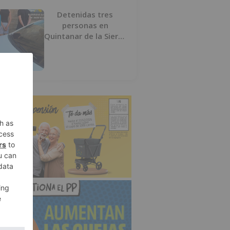
Detenidas tres
personas en
Quintanar de la Sierra
con hachís, cocaína y
marihuana ocultos en
su vehículo