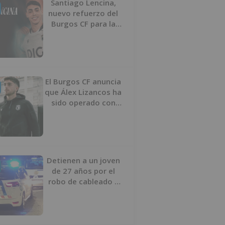
Santiago Lencina,
nuevo refuerzo del
Burgos CF para la
temporada 2026/27
El Burgos CF anuncia
que Álex Lizancos ha
sido operado con
éxito del menisco de
su rodilla izquierda
Detienen a un joven
de 27 años por el
robo de cableado y
por atentado contra
los agentes