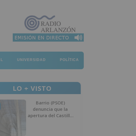
AL
UNIVERSIDAD
POLÍTICA
LO + VISTO
Barrio (PSOE)
denuncia que la
apertura del Castillo
responde a “una
foto” y no a la
culminación del