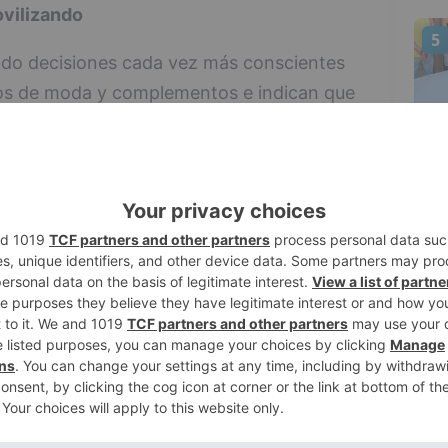
vilizando
5
do decisiones cada vez más conscientes
os de moda y complementos e indican que
ltimos seis meses para asegurarse de que
bles posible.
ca que:
de moda y complementos ha investigado a
 nivel de sostenibilidad;
 de moda y complementos declaró que no
 de moda si supiera que su embalaje no es
a vuelto a comprar una marca de ropa