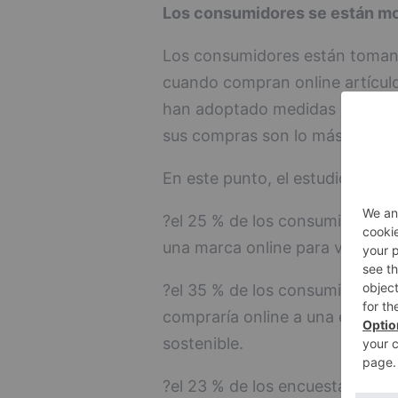
Los consumidores se están mo
Los consumidores están toman
cuando compran online artícul
han adoptado medidas en los ú
sus compras son lo más sosteni
En este punto, el estudio desta
?el 25 % de los consumidores 
una marca online para valorar su
?el 35 % de los consumidores
compraría online a una empresa
sostenible.
?el 23 % de los encuestados h