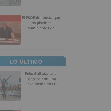
El PSOE denuncia que
las piscinas
municipales de
Burgos llevan seis
meses sin la
desinfección
obligatoria contra
plagas
LO ÚLTIMO
Felix Gall asalta el
liderato con una
exhibición en El
Escudo