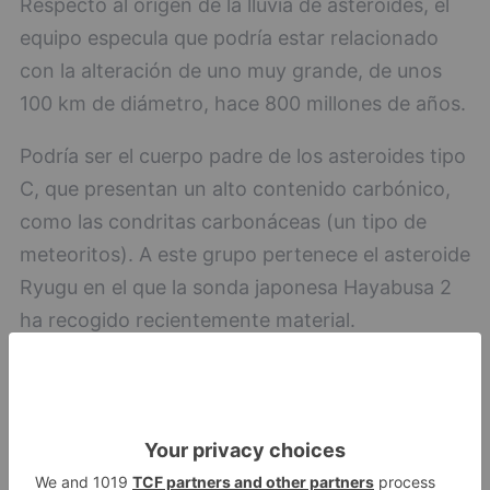
Respecto al origen de la lluvia de asteroides, el
equipo especula que podría estar relacionado
con la alteración de uno muy grande, de unos
100 km de diámetro, hace 800 millones de años.
Podría ser el cuerpo padre de los asteroides tipo
C, que presentan un alto contenido carbónico,
como las condritas carbonáceas (un tipo de
meteoritos). A este grupo pertenece el asteroide
Ryugu en el que la sonda japonesa Hayabusa 2
ha recogido recientemente material.