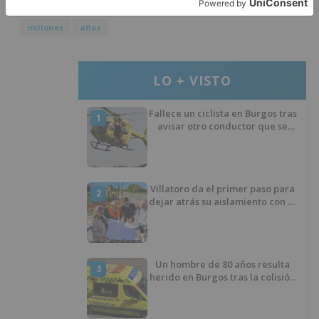
cráteres
luna
revelan
lluvia
asteroides
millones
años
LO + VISTO
Fallece un ciclista en Burgos tras
1
avisar otro conductor que se
había caído de la bicicleta
Villatoro da el primer paso para
2
dejar atrás su aislamiento con el
inicio de la senda peatonal y
ciclista
Un hombre de 80 años resulta
3
herido en Burgos tras la colisión
entre un turismo y un camión