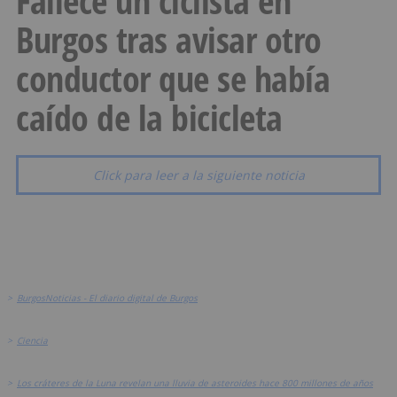
Fallece un ciclista en
Burgos tras avisar otro
conductor que se había
caído de la bicicleta
Click para leer a la siguiente noticia
>
BurgosNoticias - El diario digital de Burgos
>
Ciencia
>
Los cráteres de la Luna revelan una lluvia de asteroides hace 800 millones de años