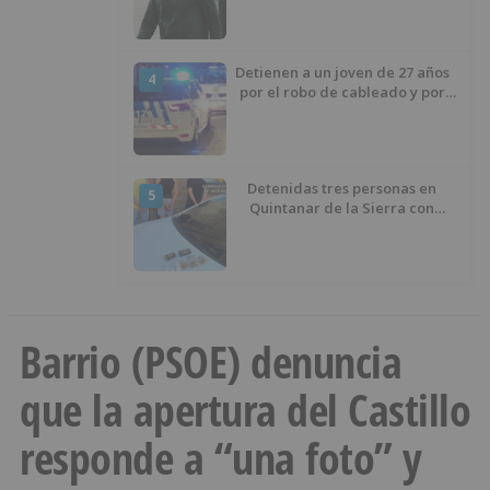
izquierda
Detienen a un joven de 27 años
4
por el robo de cableado y por
atentado contra los agentes
Detenidas tres personas en
5
Quintanar de la Sierra con
hachís, cocaína y marihuana
ocultos en su vehículo
Barrio (PSOE) denuncia
que la apertura del Castillo
responde a “una foto” y