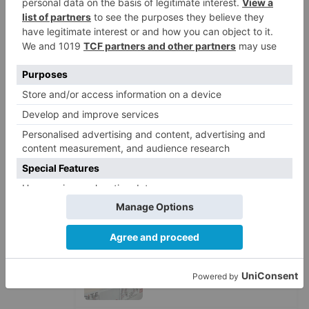
Barrio (PSOE) denuncia que la
1
apertura del Castillo responde a
“una foto” y no a la culminación
del proyecto
El poblado de El Encuentro de
2
Burgos a punto de culminar su
proceso de realojo
Un libro rescata la historia y
3
memoria del pueblo burgalés de
Huérmeces
CCOO Burgos tramita más de 200
4
expedientes de regularización
de inmigrantes