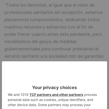
"Todos los dentistas, al igual que el resto de
profesionales sanitarios sin excepción, estamos
plenamente comprometidos, dedicando todos
nuestros recursos y esfuerzos con el fin de
poder frenar cuanto antes esta pandemia, pero
necesitamos del apoyo de medidas
gubernamentales para continuar prestando el
servicio sanitario a la sociedad con las garantías
necesarias", defienden.
dentistas
denuncian
profunda
crisis
sanitaria
laboral
financiera
covid-
LO + VISTO