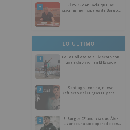
El PSOE denuncia que las
5
piscinas municipales de Burgos
llevan seis meses sin la
desinfección obligatoria contra
plagas
LO ÚLTIMO
Felix Gall asalta el liderato con
1
una exhibición en El Escudo
Santiago Lencina, nuevo
2
refuerzo del Burgos CF para la
temporada 2026/27
El Burgos CF anuncia que Álex
3
Lizancos ha sido operado con
éxito del menisco de su rodilla