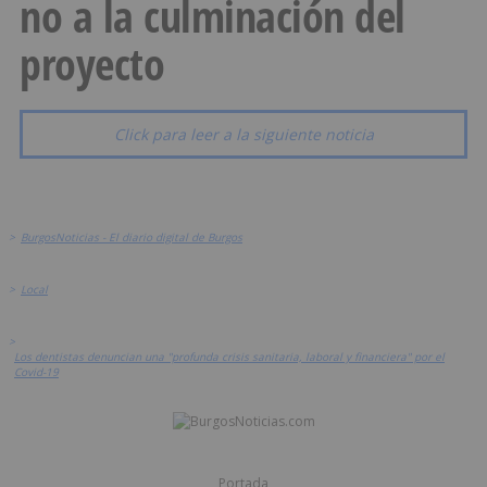
no a la culminación del
proyecto
Click para leer a la siguiente noticia
>
BurgosNoticias - El diario digital de Burgos
>
Local
>
Los dentistas denuncian una "profunda crisis sanitaria, laboral y financiera" por el
Covid-19
Portada