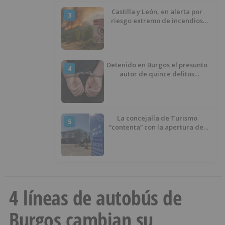
Castilla y León, en alerta por
3
riesgo extremo de incendios
durante los próximos tres días
Detenido en Burgos el presunto
4
autor de quince delitos
cometidos en 25 días
La concejalía de Turismo
5
“contenta” con la apertura del
Castillo de Burgos, a pesar de
que “no ha llamado tanto la
atención”
4 líneas de autobús de
Burgos cambian su