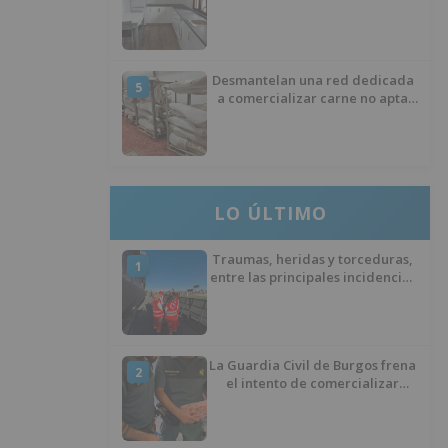
encuentran en Alicante,
Baleares, Barcelona, Gerona,
Madrid y Málaga
Desmantelan una red dedicada
5
a comercializar carne no apta
para el consumo en Burgos
LO ÚLTIMO
Traumas, heridas y torceduras,
1
entre las principales incidencias
del Sonorama
La Guardia Civil de Burgos frena
2
el intento de comercializar
carne de ovino que llevaba años
congelada y debía ser
incinerada