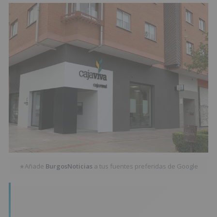
Añade
BurgosNoticias
a tus fuentes preferidas de Google
★