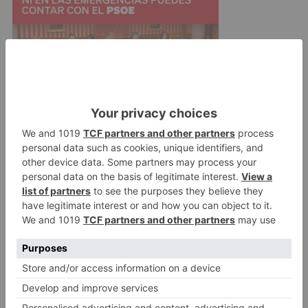
Por su parte, Gescooperativo, gestora de
fondos de inversión del Grupo Caja Rural, dentro
de su compromiso social, dona a ONGs parte de
sus ingresos vinculados al Fondo Rural
Sostenible Moderado.
fondos
sostenibles
cajaviva
triplican
patrimonio
últimos
doce
meses