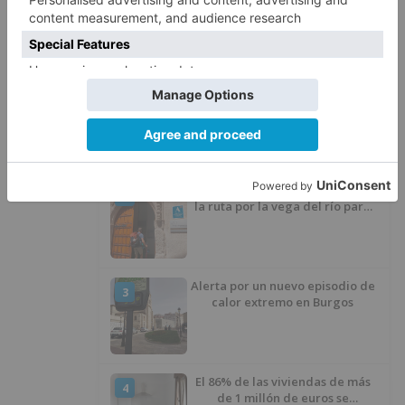
LO + VISTO
4 líneas de autobús de Burgos
1
cambian su recorrido por el
asfaltado en la Avenida
Arlanzón y se reactiva la línea
del Casco Histórico
Peregrinos reclaman señalizar
2
la ruta por la vega del río para
evitar nueve kilómetros de
asfalto por el Polígono Industrial
de Burgos
Alerta por un nuevo episodio de
3
calor extremo en Burgos
El 86% de las viviendas de más
4
de 1 millón de euros se