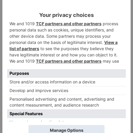
Burgos durante el eclipse del 12
de agosto
Santiago Lencina, nuevo
3
refuerzo del Burgos CF para la
temporada 2026/27
El Burgos CF anuncia que Álex
4
Lizancos ha sido operado con
éxito del menisco de su rodilla
izquierda
Detenidas tres personas en
5
Quintanar de la Sierra con
hachís, cocaína y marihuana
ocultos en su vehículo
LO ÚLTIMO