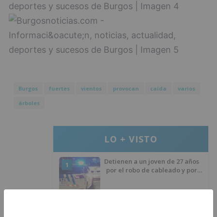
Burgos
fuertes
vientos
provocan
caída
varios
árboles
LO + VISTO
Detienen a un joven de 27 años
1
por el robo de cableado y por
atentado contra los agentes
Calor y posibles tormentas en
2