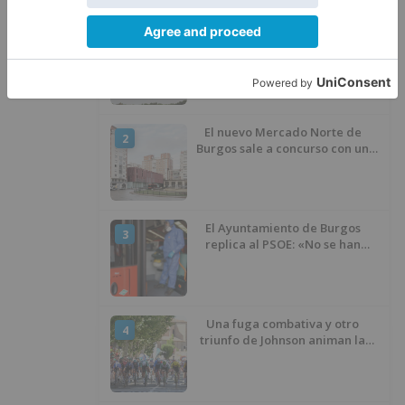
Fallece un ciclista en Burgos tras
1
avisar otro conductor que se
había caído de la bicicleta
El nuevo Mercado Norte de
2
Burgos sale a concurso con un
presupuesto de 21,7 millones
El Ayuntamiento de Burgos
3
replica al PSOE: «No se han
interrumpido» las
desinfecciones municipales
Una fuga combativa y otro
4
triunfo de Johnson animan la
penúltima jornada de la Vuelta a
Burgos