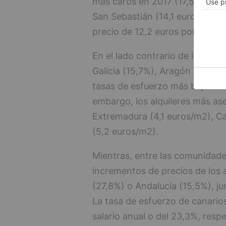
más caros en 2017 (17,5 euros/
San Sebastián (14,1 euros/m2). 
precio de 12,2 euros por cada 
En el lado contrario de la tabl
Galicia (15,7%), Aragón y Astur
tasas de esfuerzo más bajas de 
embargo, los alquileres más as
Extremadura (4,1 euros/m2), Ca
(5,2 euros/m2).
Mientras, entre las comunidade
incrementos de precios de los 
(27,8%) o Andalucía (15,5%), ju
La tasa de esfuerzo de canario
salario anual o del 23,3%, resp