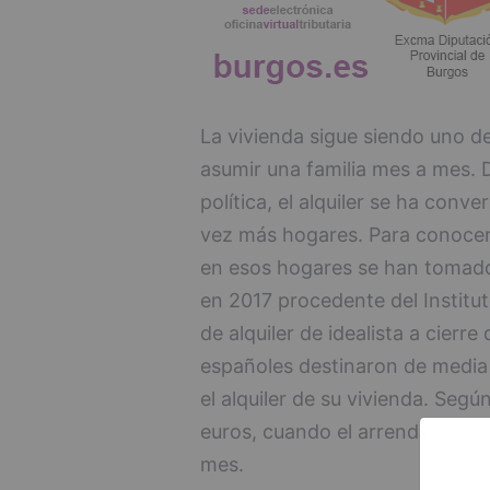
La vivienda sigue siendo uno de
asumir una familia mes a mes. 
política, el alquiler se ha conv
vez más hogares. Para conocer 
en esos hogares se han tomado
en 2017 procedente del Institut
de alquiler de idealista a cierre
españoles destinaron de media 
el alquiler de su vivienda. Segú
euros, cuando el arrendamient
mes.