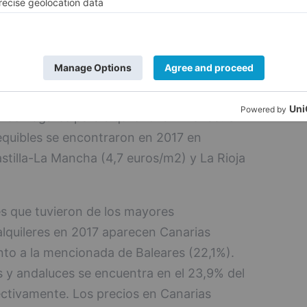
m2), seguida de Madrid (15,5 euros/m2) y
En cuarto lugar, se situó Palma, con un
metro cuadrado.
a de regiones autonómicas, La Rioja (15,3%),
ias (ambas con el 16%) presentaron las
los hogares para alquiler una vivienda. Sin
equibles se encontraron en 2017 en
stilla-La Mancha (4,7 euros/m2) y La Rioja
s que tuvieron de los mayores
alquileres en 2017 aparecen Canarias
nto a la mencionada de Baleares (22,1%).
s y andaluces se encuentra en el 23,9% del
ectivamente. Los precios en Canarias