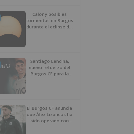
Calor y posibles
tormentas en Burgos
durante el eclipse del
12 de agosto
Santiago Lencina,
nuevo refuerzo del
Burgos CF para la
temporada 2026/27
El Burgos CF anuncia
que Álex Lizancos ha
sido operado con
éxito del menisco de
su rodilla izquierda