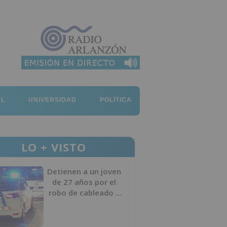
AL
UNIVERSIDAD
POLÍTICA
LO + VISTO
Detienen a un joven
de 27 años por el
robo de cableado y
por atentado contra
los agentes