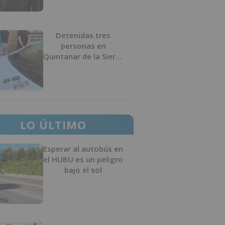
Detenidas tres
personas en
Quintanar de la Sierra
con hachís, cocaína y
marihuana ocultos en
su vehículo
LO ÚLTIMO
Esperar al autobús en
el HUBU es un peligro
bajo el sol