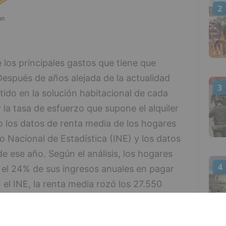
2
 los principales gastos que tiene que
Después de años alejada de la actualidad
3
ertido en la solución habitacional de cada
la tasa de esfuerzo que supone el alquiler
 los datos de renta media de los hogares
o Nacional de Estadística (INE) y los datos
 de ese año. Según el análisis, los hogares
4
el 24% de sus ingresos anuales en pagar
n el INE, la renta media rozó los 27.550
o medio acabó 2017 en 9,7 euros/m2 al