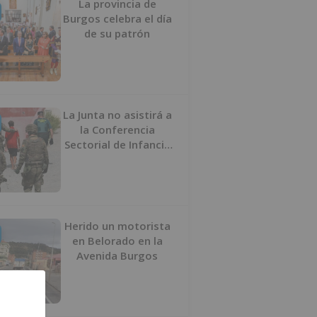
La provincia de
Burgos celebra el día
de su patrón
La Junta no asistirá a
la Conferencia
Sectorial de Infancia
y pide el retorno de
los menores a
Marruecos desde
Ceuta
Herido un motorista
en Belorado en la
Avenida Burgos