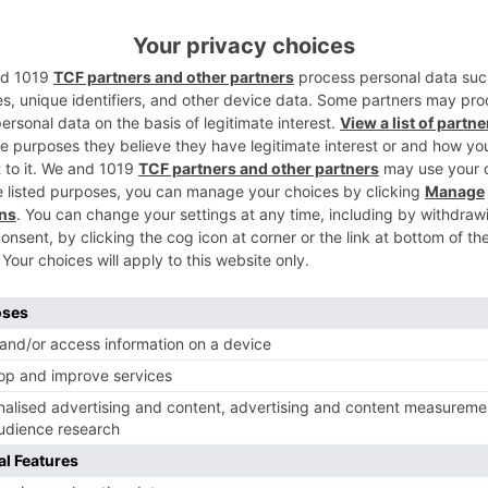
 esfuerzo de los hogares es más alto en
5
%) o Madrid (26,5%), las tres comunidades
fueron más altos en 2017. De hecho,
14,4 euros/m2) fueron las autonomías más
es (12,5 euros/m2) y, por debajo, Euskadi
as más altas del país, Baleares (32.160
uros/año) y Madrid (32.450 euros/año) si
esfuerzo. Estas regiones fueron superadas
año) y Navarra (33.430 euros/año), donde
21,5% y el 18,6%, respectivamente.
iden donde están las ciudades más caras
 como la capital española con los alquileres