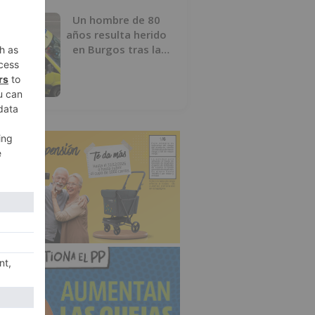
Un hombre de 80
años resulta herido
en Burgos tras la
colisión entre un
turismo y un camión