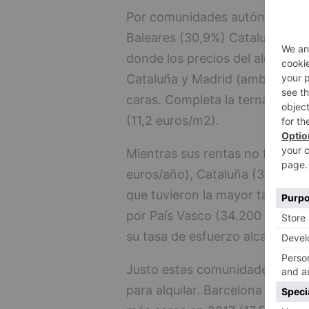
Por comunidades autónomas, el
Baleares (30,9%) Cataluña (28
donde los precios del alquiler 
Cataluña y Madrid (ambas con 
caras. Completa la terna Balear
(11,2 euros/m2).
Mientras sus rentas no fueron l
euros/año), Cataluña (31.410 e
que tuvieron la mayor tasa de 
por País Vasco (34.200 euros/
su tasa de esfuerzo alcanzó el 
Justo estas comunidades coinc
para alquilar. Barcelona repitió