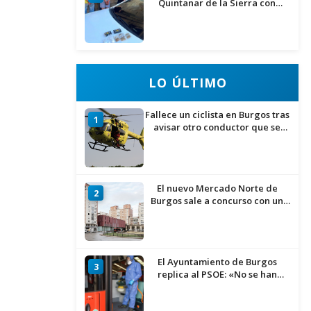
Quintanar de la Sierra con
hachís, cocaína y marihuana
ocultos en su vehículo
LO ÚLTIMO
Fallece un ciclista en Burgos tras
1
avisar otro conductor que se
había caído de la bicicleta
El nuevo Mercado Norte de
2
Burgos sale a concurso con un
presupuesto de 21,7 millones
El Ayuntamiento de Burgos
3
replica al PSOE: «No se han
interrumpido» las
desinfecciones municipales