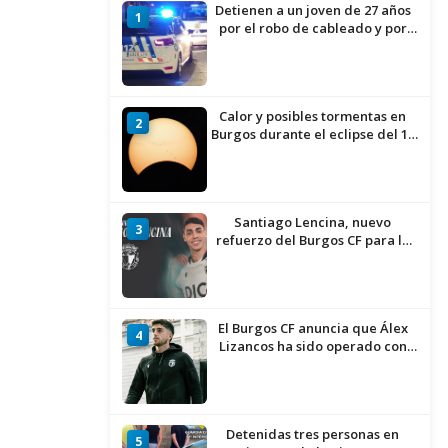
Detienen a un joven de 27 años
1
por el robo de cableado y por
atentado contra los agentes
Calor y posibles tormentas en
2
Burgos durante el eclipse del 12
de agosto
Santiago Lencina, nuevo
3
refuerzo del Burgos CF para la
temporada 2026/27
El Burgos CF anuncia que Álex
4
Lizancos ha sido operado con
éxito del menisco de su rodilla
izquierda
Detenidas tres personas en
5