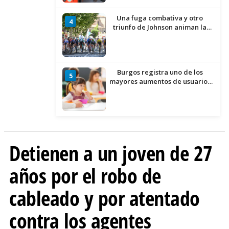
Una fuga combativa y otro
4
triunfo de Johnson animan la
penúltima jornada de la Vuelta a
Burgos
Burgos registra uno de los
5
mayores aumentos de usuarios
de ‘Conciliamos Verano’, con
1.267 niños
Detienen a un joven de 27
años por el robo de
cableado y por atentado
contra los agentes