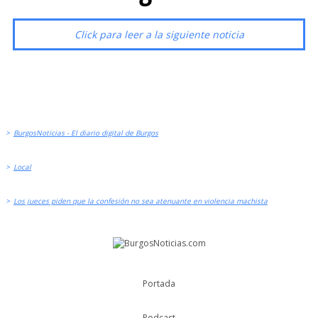
Click para leer a la siguiente noticia
>
BurgosNoticias - El diario digital de Burgos
>
Local
>
Los jueces piden que la confesión no sea atenuante en violencia machista
Portada
Podcast