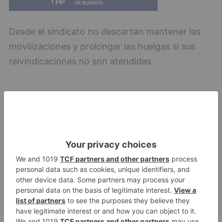
Desde el sindicato no descartan mantener las
movilizaciones y prolongar las huelgas si sus
reivindicaciones no son atendidas.
médicos
reclaman
hubu
nuevo
estatuto
segunda
jornada
huelga
general
LO + VISTO
Fallece un ciclista en Burgos tras
1
avisar otro conductor que se
había caído de la bicicleta