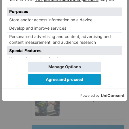
Villatoro da el primer paso para
2
dejar atrás su aislamiento con el
inicio de la senda peatonal y
ciclista
Un hombre de 80 años resulta
3
herido en Burgos tras la colisión
entre un turismo y un camión
La provincia de Burgos celebra
4
el día de su patrón
La Guardia Civil desmonta la
5
versión de un repartidor tras
desaparecer 3.256 euros