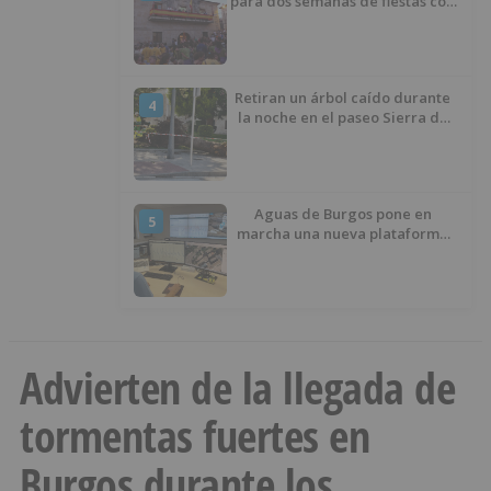
para dos semanas de fiestas con
tradición, deporte y música
Retiran un árbol caído durante
4
la noche en el paseo Sierra de
Atapuerca
Aguas de Burgos pone en
5
marcha una nueva plataforma
digital para reducir las pérdidas
de agua
Advierten de la llegada de
tormentas fuertes en
Burgos durante los