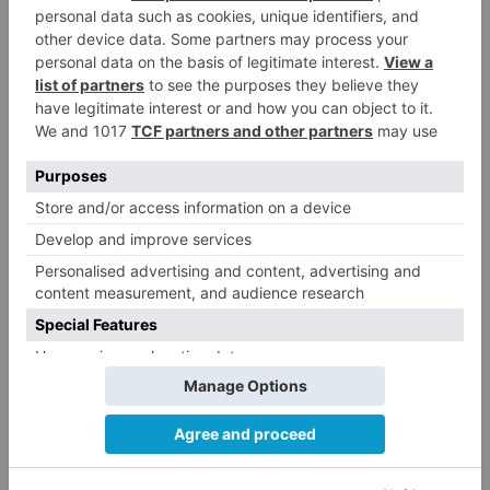
LO + VISTO
Matthew Brennan conquista el
1
Castillo y se viste de líder en el
estreno de la Vuelta a Burgos
Un incendio intencionado
2
calcina el tobogán del parque
infantil del Barrio del Pilar de
Burgos
Seis proyectos de Burgos
3
recibirán 7,5 millones de euros
para impulsar plantas solares
Herido un hombre de 35 años
4
que iba en silla de ruedas tras
ser atropellado en Burgos