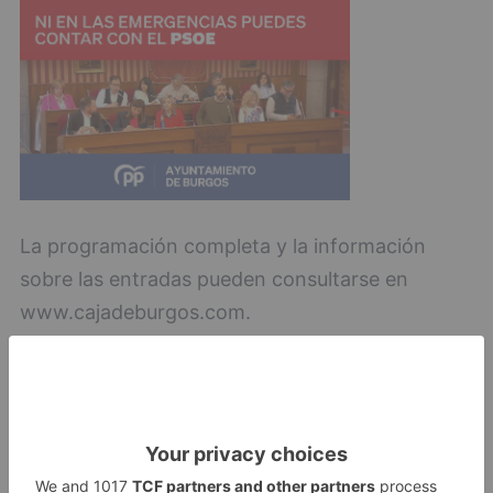
La programación completa y la información
sobre las entradas pueden consultarse en
www.cajadeburgos.com.
Burgos
mejores
magos
mundo
aterrizan
navidades