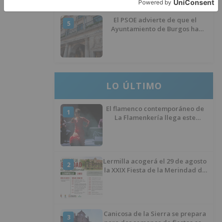
El PSOE advierte de que el
5
Ayuntamiento de Burgos ha
"vaciado la hucha" y depende
del Ministerio para sostener las
inversiones
LO ÚLTIMO
El flamenco contemporáneo de
1
La Flamenkería llega este
domingo a Tórtoles de Esgueva
con 'Escenario Patrimonio'
Lermilla acogerá el 29 de agosto
2
la XXIX Fiesta de la Merindad de
Río Ubierna con tradición,
música y actividades para todos
los públicos
Canicosa de la Sierra se prepara
3