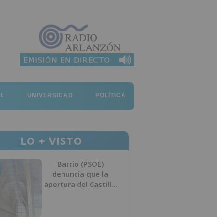
AL
UNIVERSIDAD
POLÍTICA
LO + VISTO
Barrio (PSOE)
denuncia que la
apertura del Castillo
responde a “una
foto” y no a la
culminación del