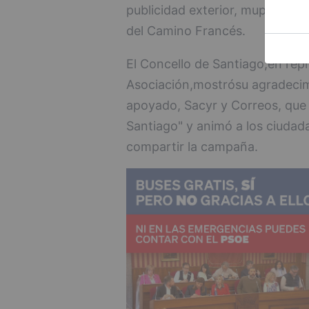
publicidad exterior, mupies, qu
del Camino Francés.
El Concello de Santiago,en repr
Asociación,mostrósu agradeci
apoyado, Sacyr y Correos, que 
Santiago" y animó a los ciudada
compartir la campaña.