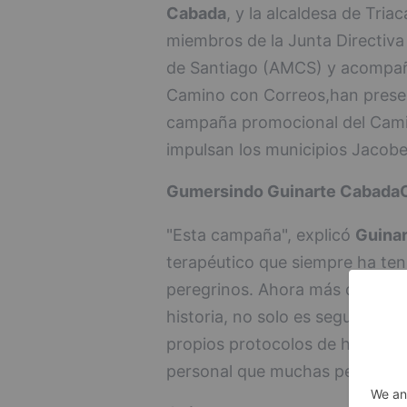
Cabada
, y la alcaldesa de Triac
miembros de la Junta Directiva
de Santiago (AMCS) y acompa
Camino con Correos,han present
campaña promocional del Cami
impulsan los municipios Jacob
Gumersindo Guinarte Cabada
O
"Esta campaña", explicó
Guinar
terapéutico que siempre ha ten
peregrinos. Ahora más que nun
historia, no solo es segura sa
propios protocolos de higiene,
personal que muchas personas