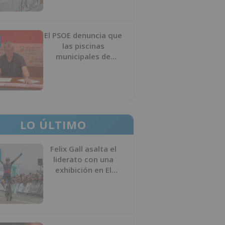
El PSOE denuncia que
las piscinas
municipales de
Burgos llevan seis
meses sin la
desinfección
obligatoria contra
plagas
LO ÚLTIMO
Felix Gall asalta el
liderato con una
exhibición en El
Escudo