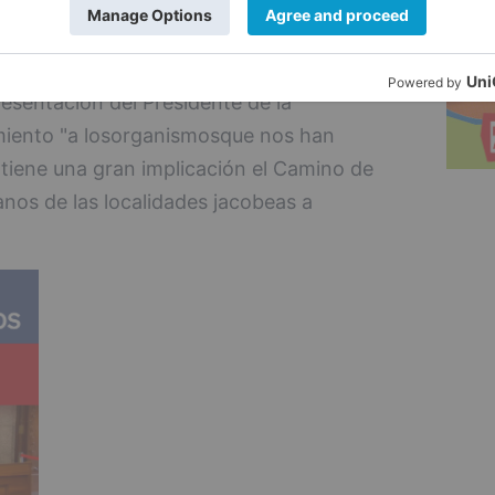
e serán facilitadas a las grandes ciudades
esentación del Presidente de la
miento "a losorganismosque nos han
tiene una gran implicación el Camino de
nos de las localidades jacobeas a