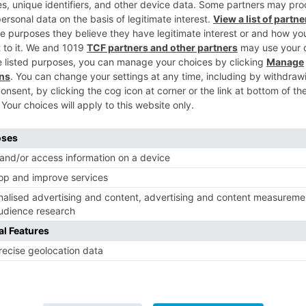
5
 personales que aporta el Camino de
na llamada de atención que pone el foco
e libertad y seguridad tanto exterior
va de carácter conceptual que hace
a de buena parte del país. Es, a su vez, una
 la Ruta a Compostela, que apela a las
mino es un sitio donde respirar hondo
lugar sanador", aseveró el edil
to de esta asociación que aglutina a 102
La Rioja, Castilla y León y Galicia.
gundos, esta campaña también incluye
 con el lema de la campaña 'Respira
urante el próximo mes, y varias piezas de