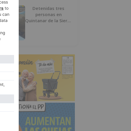
Detenidas tres
personas en
Quintanar de la Sierra
con hachís, cocaína y
marihuana ocultos en
su vehículo