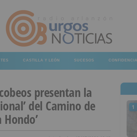
RTES
CASTILLA Y LEÓN
SUCESOS
CONFIDENCI
acobeos presentan la
onal’ del Camino de
1
a Hondo’