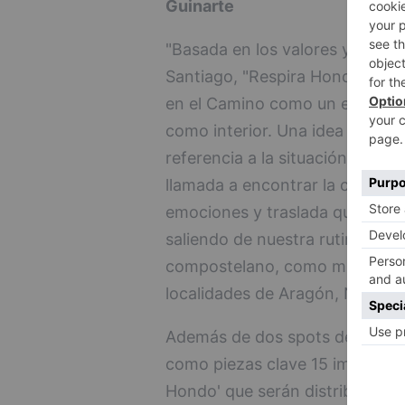
Guinarte
"Basada en los valores y retos
Santiago, "Respira Hondo" es u
en el Camino como un espacio d
como interior. Una idea creati
referencia a la situación anímic
llamada a encontrar la calma en
emociones y traslada que el Ca
saliendo de nuestra rutina a un 
compostelano, como miembro na
localidades de Aragón, Navarra, 
Además de dos spots de 26 se
como piezas clave 15 imágenes
Hondo' que serán distribuidas d