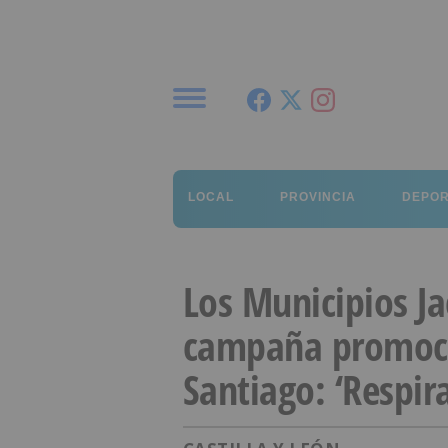
Menú
LOCAL
PROVINCIA
DEPO
Los Municipios J
campaña promoci
Santiago: ‘Respir