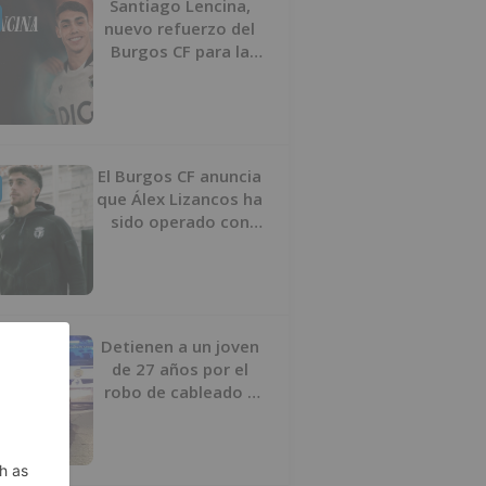
Santiago Lencina,
nuevo refuerzo del
Burgos CF para la
temporada 2026/27
El Burgos CF anuncia
que Álex Lizancos ha
sido operado con
éxito del menisco de
su rodilla izquierda
Detienen a un joven
de 27 años por el
robo de cableado y
por atentado contra
los agentes