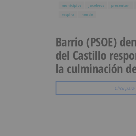
municipios
jacobeos
presentan
respira
hondo
Barrio (PSOE) den
del Castillo resp
la culminación de
Click para 