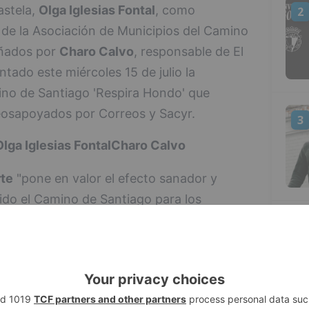
astela,
Olga Iglesias Fontal
, como
2
 de la Asociación de Municipios del Camino
ñados por
Charo Calvo
, responsable de El
ado este miércoles 15 de julio la
no de Santiago 'Respira Hondo' que
eosapoyados por Correos y Sacyr.
3
lga Iglesias Fontal
Charo Calvo
te
"pone en valor el efecto sanador y
ido el Camino de Santiago para los
ca creemos que esta ruta de mil años de
4
nitariamente hablando, pues cuenta con sus
 si no que puede suponer la experiencia
 están buscando ahora mismo".