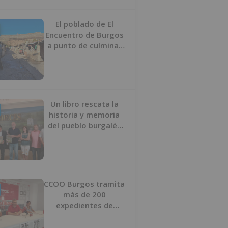
proyecto
El poblado de El
Encuentro de Burgos
a punto de culminar
su proceso de realojo
Un libro rescata la
historia y memoria
del pueblo burgalés
de Huérmeces
CCOO Burgos tramita
más de 200
expedientes de
regularización de
inmigrantes