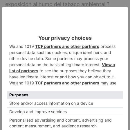
exposición al humo del tabaco ambiental ?
continúa Fernández-. La crisis económica
sufrida en el sur de Europa durante el periodo de
este estudio (2006-2013), cuyo impacto ha sido
especialmente importante en Andalucía, podría
justificar en parte los resultados encontrados".