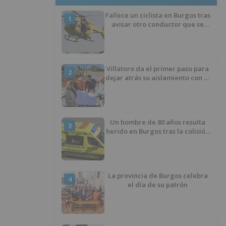
Fallece un ciclista en Burgos tras
1
avisar otro conductor que se
había caído de la bicicleta
Villatoro da el primer paso para
2
dejar atrás su aislamiento con el
inicio de la senda peatonal y
ciclista
Un hombre de 80 años resulta
3
herido en Burgos tras la colisión
entre un turismo y un camión
La provincia de Burgos celebra
4
el día de su patrón