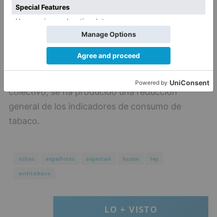
De acuerdo con los datos recogidos en la
Encuesta Nacional de Salud, con la entrada en
vigor en enero de 2011 de la actual ley
antitabaco (Ley 42/2010), que prohíbe fumar en
cualquier espacio cerrado de uso público y
colectivo, se ha producido una reducción
general de los indicadores de consumo de
tabaco.
niños
españoles
soportan
humo
ley
antitabaco
LO + VISTO