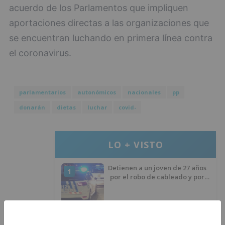
acuerdo de los Parlamentos que impliquen
aportaciones directas a las organizaciones que
se encuentran luchando en primera línea contra
el coronavirus.
parlamentarios
autonómicos
nacionales
pp
donarán
dietas
luchar
covid-
LO + VISTO
Detienen a un joven de 27 años
1
por el robo de cableado y por
atentado contra los agentes
Calor y posibles tormentas en
2