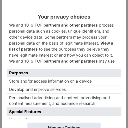
Burgos durante el eclipse del 12
de agosto
Santiago Lencina, nuevo
3
refuerzo del Burgos CF para la
temporada 2026/27
El Burgos CF anuncia que Álex
4
Lizancos ha sido operado con
éxito del menisco de su rodilla
izquierda
Detenidas tres personas en
5
Quintanar de la Sierra con
hachís, cocaína y marihuana
ocultos en su vehículo
LO ÚLTIMO