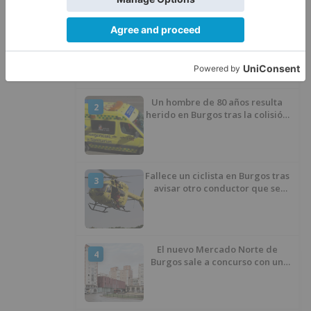
Herido un motorista en Belorado
1
en la Avenida Burgos
Un hombre de 80 años resulta
2
herido en Burgos tras la colisión
entre un turismo y un camión
Fallece un ciclista en Burgos tras
3
avisar otro conductor que se
había caído de la bicicleta
El nuevo Mercado Norte de
4
Burgos sale a concurso con un
presupuesto de 21,7 millones