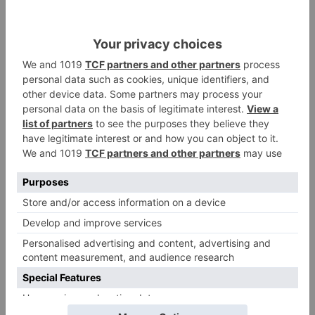
En conjunto, los Planes Provinciales
experimentan un incremento del 35 % respecto
al periodo anterior y recuperan la bienalidad.
"Creemos que es mejor para dar más plazo a los
ayuntamientos", ha justificado Suárez.
planes
provinciales
-
alcanzan
millones
fuerte
peso
incendios
LO + VISTO
Fallece un ciclista en Burgos tras
1
avisar otro conductor que se
había caído de la bicicleta