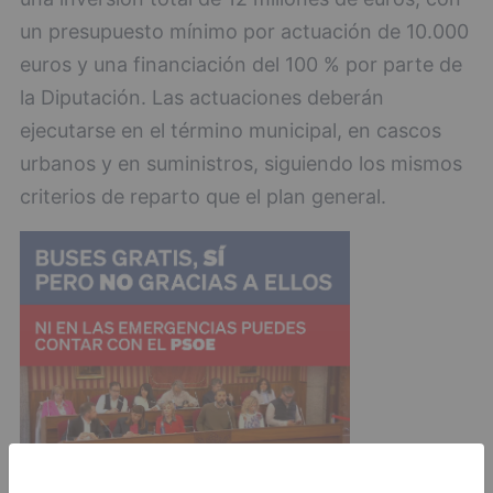
un presupuesto mínimo por actuación de 10.000
euros y una financiación del 100 % por parte de
la Diputación. Las actuaciones deberán
ejecutarse en el término municipal, en cascos
urbanos y en suministros, siguiendo los mismos
criterios de reparto que el plan general.