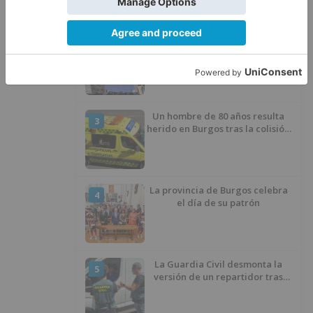
Villatoro da el primer paso para
2
dejar atrás su aislamiento con el
inicio de la senda peatonal y
ciclista
Un hombre de 80 años resulta
3
herido en Burgos tras la colisión
entre un turismo y un camión
La provincia de Burgos celebra
4
el día de su patrón
La Guardia Civil desmonta la
5
versión de un repartidor tras
desaparecer 3.256 euros