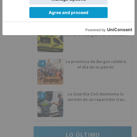
dejar atrás su aislamiento con el
inicio de la senda peatonal y
ciclista
Un hombre de 80 años resulta
3
herido en Burgos tras la colisión
entre un turismo y un camión
La provincia de Burgos celebra
4
el día de su patrón
La Guardia Civil desmonta la
5
versión de un repartidor tras
desaparecer 3.256 euros
LO ÚLTIMO