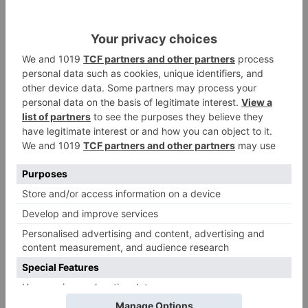
ejemplo del modelo de colaboración público-
privada que contribuye al desarrollo rural de la
Comunidad.
Burgos
Energía
Agricultura
regantes
zona
losa
baja
junta
invertirán
impulsar
riego
fotovoltaica
LO + VISTO
Fallece un ciclista en Burgos tras
1
avisar otro conductor que se
había caído de la bicicleta
Villatoro da el primer paso para
2