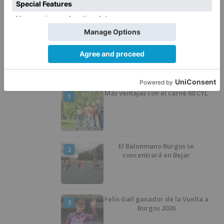
La Guardia Civil desmonta la
5
versión de un repartidor tras
desaparecer 3.256 euros
LO ÚLTIMO
Más ventajas con el carné 60 CYL
1
El Balonmano Burgos se
2
concentrará en Bejar
Felix Gall ganador de la Vuelta a
3
Burgos 2026