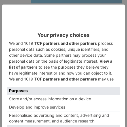
Fallece un ciclista en Burgos tras
1
avisar otro conductor que se
había caído de la bicicleta
Villatoro da el primer paso para
2
dejar atrás su aislamiento con el
inicio de la senda peatonal y
ciclista
Un hombre de 80 años resulta
3
herido en Burgos tras la colisión
entre un turismo y un camión
La provincia de Burgos celebra
4
el día de su patrón