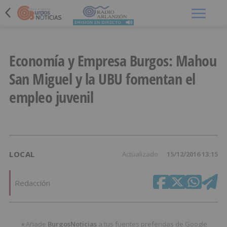
Menú
Economía y Empresa Burgos: Mahou
San Miguel y la UBU fomentan el
empleo juvenil
LOCAL
Actualizado
15/12/2016 13:15
Redacción
Añade
BurgosNoticias
a tus fuentes preferidas de Google
★