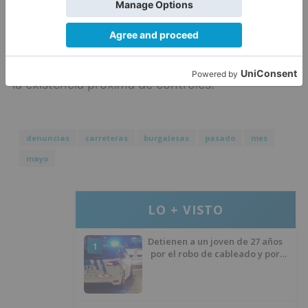
paneles de señalización variable, como las
pantallas alfanuméricas de los vehículos de la
Agrupación de Tráfico de la Guardia Civil en las
inmediaciones, advertirán a los conductores de
la existencia próxima de controles.
denuncias
carreteras
burgalesas
pasado
mes
mayo
LO + VISTO
Detienen a un joven de 27 años
1
por el robo de cableado y por
atentado contra los agentes