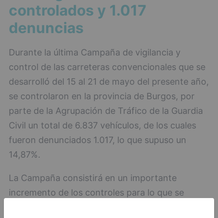
controlados y 1.017
denuncias
Durante la última Campaña de vigilancia y
control de las carreteras convencionales que se
desarrolló del 15 al 21 de mayo del presente año,
se controlaron en la provincia de Burgos, por
parte de la Agrupación de Tráfico de la Guardia
Civil un total de 6.837 vehículos, de los cuales
fueron denunciados 1.017, lo que supuso un
14,87%.
La Campaña consistirá en un importante
incremento de los controles para lo que se
utilizará el máximo número de medios humanos