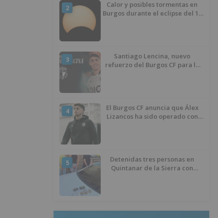
Calor y posibles tormentas en
2
Burgos durante el eclipse del 12
de agosto
Santiago Lencina, nuevo
3
refuerzo del Burgos CF para la
temporada 2026/27
El Burgos CF anuncia que Álex
4
Lizancos ha sido operado con
éxito del menisco de su rodilla
izquierda
Detenidas tres personas en
5
Quintanar de la Sierra con
hachís, cocaína y marihuana
ocultos en su vehículo