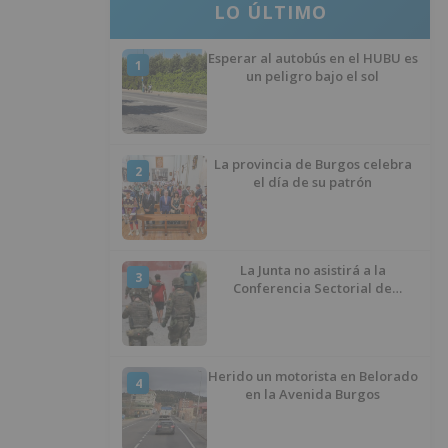
LO ÚLTIMO
Esperar al autobús en el HUBU es
1
un peligro bajo el sol
La provincia de Burgos celebra
2
el día de su patrón
La Junta no asistirá a la
3
Conferencia Sectorial de
Infancia y pide el retorno de los
menores a Marruecos desde
Ceuta
Herido un motorista en Belorado
4
en la Avenida Burgos