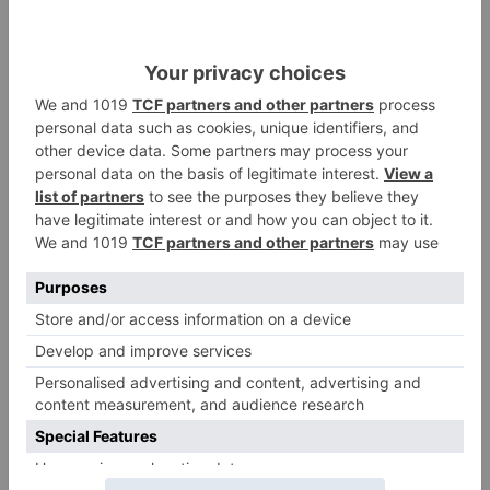
y materiales disponibles, con los que los Jefes
Provinciales de Tráfico y los Jefes de
Subsectores han confeccionado conjuntamente
la programación correspondiente.
Asimismo, siempre que sea posible, tanto los