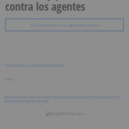
contra los agentes
Click para leer a la siguiente noticia
>
BurgosNoticias - El diario digital de Burgos
>
Local
>
Educación Burgos: Más de un 90% del personal educativo cree necesario cambiar el
sistema de evaluación por notas