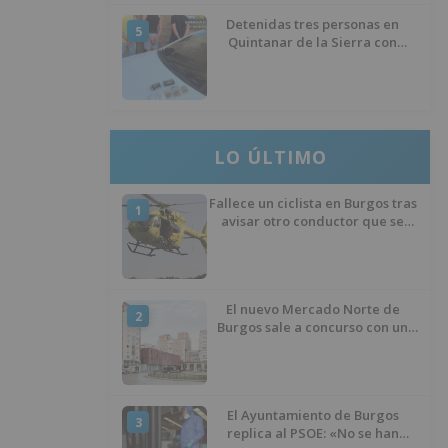
Detenidas tres personas en
5
Quintanar de la Sierra con
hachís, cocaína y marihuana
ocultos en su vehículo
LO ÚLTIMO
Fallece un ciclista en Burgos tras
1
avisar otro conductor que se
había caído de la bicicleta
El nuevo Mercado Norte de
2
Burgos sale a concurso con un
presupuesto de 21,7 millones
El Ayuntamiento de Burgos
3
replica al PSOE: «No se han