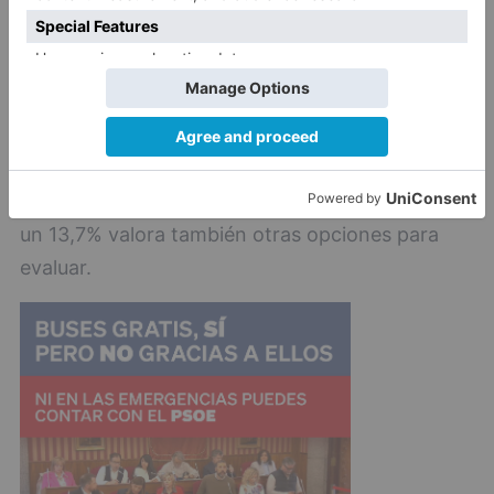
En cuanto a la autoevaluación: un 11,2% valora la
autoevaluación con notas numéricas, un 65,5%
una autoevaluación cualitativa y un 5,3% la
autoevaluación con apto o no apto (o similar).
A un 24,8% le parecería bien no poner notas y
un 13,7% valora también otras opciones para
evaluar.