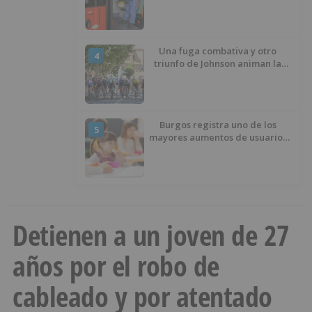
interrumpido» las
desinfecciones municipales
Una fuga combativa y otro
4
triunfo de Johnson animan la
penúltima jornada de la Vuelta a
Burgos
Burgos registra uno de los
5
mayores aumentos de usuarios
de ‘Conciliamos Verano’, con
1.267 niños
Detienen a un joven de 27
años por el robo de
cableado y por atentado