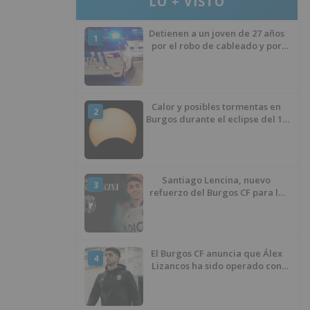
LO + VISTO
Detienen a un joven de 27 años
1
por el robo de cableado y por
atentado contra los agentes
Calor y posibles tormentas en
2
Burgos durante el eclipse del 12
de agosto
Santiago Lencina, nuevo
3
refuerzo del Burgos CF para la
temporada 2026/27
El Burgos CF anuncia que Álex
4
Lizancos ha sido operado con
éxito del menisco de su rodilla
izquierda