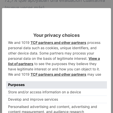
72,7% que apoyaban una evaluación cualitativa
(nueve veces más).
Los encuestados valoran también la forma de
evaluar en función de quién la realiza, con
posibilidad de dar más de una respuesta. Los
resultados son los siguientes.
Sobre las evaluaciones realizadas por el o la
docente: sólo un 4% apoya la evaluación
numérica, un 66,6% la cualitativa y un 4,4% una
evaluación con apto o no apto (o similar).
Respecto a evaluaciones realizadas entre los/as
alumnos/as: un 5% defiende la evaluación
numérica entre alumnos/as y un 51,3% la
evaluación cualitativa entre ellos/as.