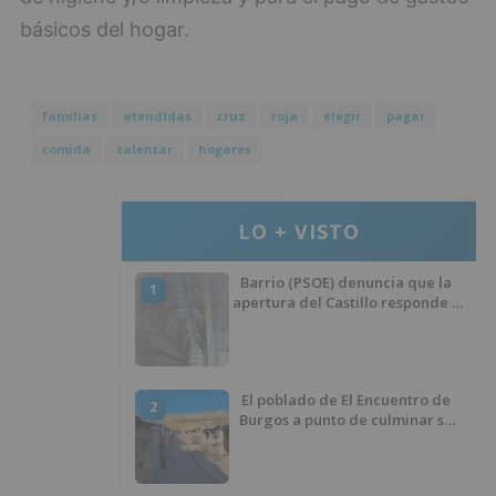
básicos del hogar.
familias
atendidas
cruz
roja
elegir
pagar
comida
calentar
hogares
LO + VISTO
Barrio (PSOE) denuncia que la
1
apertura del Castillo responde a
“una foto” y no a la culminación
del proyecto
El poblado de El Encuentro de
2
Burgos a punto de culminar su
proceso de realojo