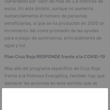
vulnerables por valor de más de 2,6 millones de
euros. En este ámbito, aunque no aumenta
sustancialmente el número de personas
beneficiarias, sí que se ha producido en 2020 un
incremento del coste promedio de las ayudas
para e plago de suministros, principalmente de
agua y luz.
Plan Cruz Roja RESPONDE frente a la COVID-19
Más allá del programa específico de Cruz Roja
frente a la Pobreza Energética, también hay que
destacar las acciones en este sentido que se
contemplan en el Plan Cruz Roja RESPONDE
frente a la COVID-19, puesto en marcha por la
Organización humanitaria el pasado mes de