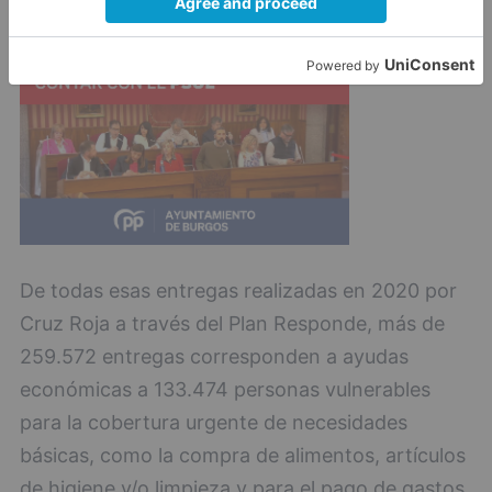
De todas esas entregas realizadas en 2020 por
Cruz Roja a través del Plan Responde, más de
259.572 entregas corresponden a ayudas
económicas a 133.474 personas vulnerables
para la cobertura urgente de necesidades
básicas, como la compra de alimentos, artículos
de higiene y/o limpieza y para el pago de gastos