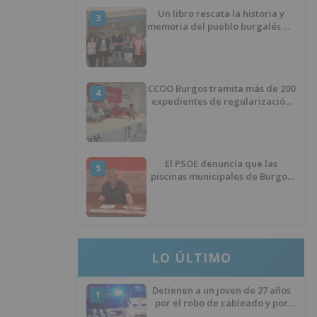
Un libro rescata la historia y
3
memoria del pueblo burgalés de
Huérmeces
CCOO Burgos tramita más de 200
4
expedientes de regularización
de inmigrantes
El PSOE denuncia que las
5
piscinas municipales de Burgos
llevan seis meses sin la
desinfección obligatoria contra
plagas
LO ÚLTIMO
Detienen a un joven de 27 años
1
por el robo de cableado y por
atentado contra los agentes