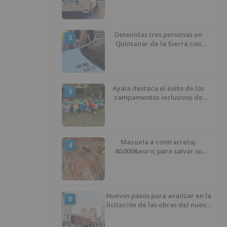
Detenidas tres personas en
2
Quintanar de la Sierra con
hachís, cocaína y marihuana
ocultos en su vehículo
Ayala destaca el éxito de los
3
campamentos inclusivos de
ASPANIAS tras completar todas
las plazas
Mazuela a contrarreloj:
4
40.000&euro; para salvar su
retablo
Nuevos pasos para avanzar en la
5
licitación de las obras del nuevo
Mercado Norte