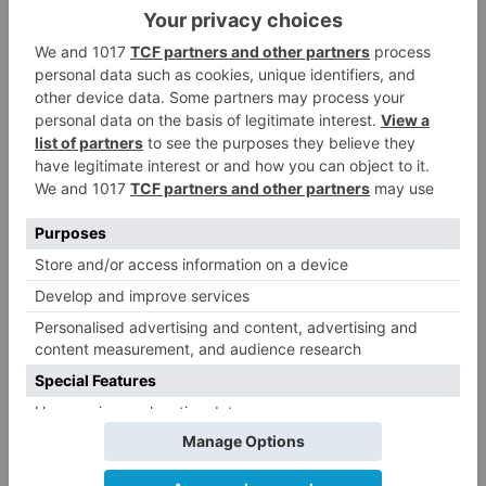
marzo, tras la declaración del Estado de Alarma.
El objetivo de este Plan, que ya ha permitido
atender a más de 3 millones de personas, es
precisamente ayudar a las personas más
vulnerables ante el duro impacto sanitario, social
y económico que está generando esta
pandemia.
A través del Plan Responde se han realizado en
2020 más de 1.941.706 ayudas en especie y
económicas a más de 931.855 personas
vulnerables para la cobertura urgente de
necesidades básicas de alimentación, higiene
y/o limpieza, entre otros.