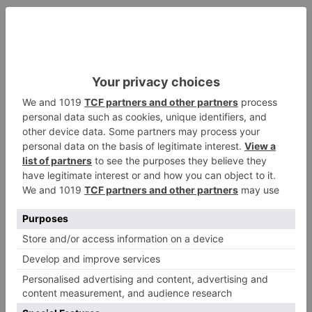
donde se intensificarán las precipitaciones. En la
Comunidad de Madrid y oeste de Castilla-La
Mancha se esperan algunos chubascos.
En las próximas 48 horas se pueden acumular
cerca de medio metro de nieve en las cumbres