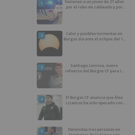
Detienen a un joven de 27 años
1
por el robo de cableado y por
atentado contra los agentes
Calor y posibles tormentas en
2
Burgos durante el eclipse del 12
de agosto
Santiago Lencina, nuevo
3
refuerzo del Burgos CF para la
temporada 2026/27
El Burgos CF anuncia que Álex
4
Lizancos ha sido operado con
éxito del menisco de su rodilla
izquierda
Detenidas tres personas en
5
Quintanar de la Sierra con