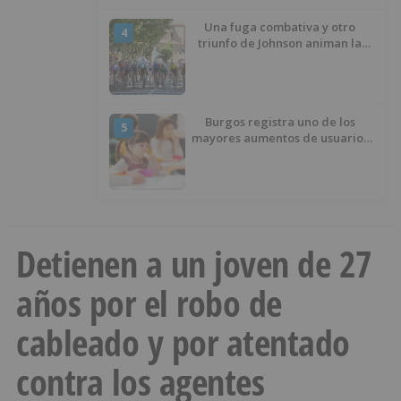
Una fuga combativa y otro
4
triunfo de Johnson animan la
penúltima jornada de la Vuelta a
Burgos
Burgos registra uno de los
5
mayores aumentos de usuarios
de ‘Conciliamos Verano’, con
1.267 niños
Detienen a un joven de 27
años por el robo de
cableado y por atentado
contra los agentes