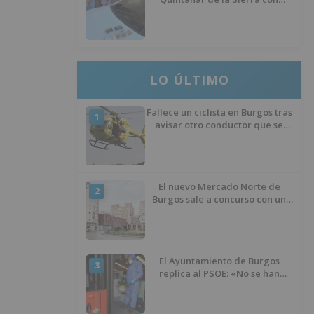
hachís, cocaína y marihuana
ocultos en su vehículo
LO ÚLTIMO
Fallece un ciclista en Burgos tras
1
avisar otro conductor que se
había caído de la bicicleta
El nuevo Mercado Norte de
2
Burgos sale a concurso con un
presupuesto de 21,7 millones
El Ayuntamiento de Burgos
3
replica al PSOE: «No se han
interrumpido» las
desinfecciones municipales