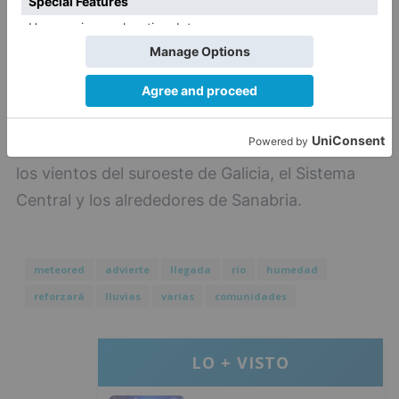
del Sistema Central, mientras que las
precipitaciones de lluvia seguirán afectando de
forma moderada al resto de la región. Los
modelos de alta resolución prevén acumulados
de hasta 100?l/m², e incluso superiores de
manera puntual, en las zonas más expuestas a
los vientos del suroeste de Galicia, el Sistema
Central y los alrededores de Sanabria.
meteored
advierte
llegada
río
humedad
reforzará
lluvias
varias
comunidades
LO + VISTO