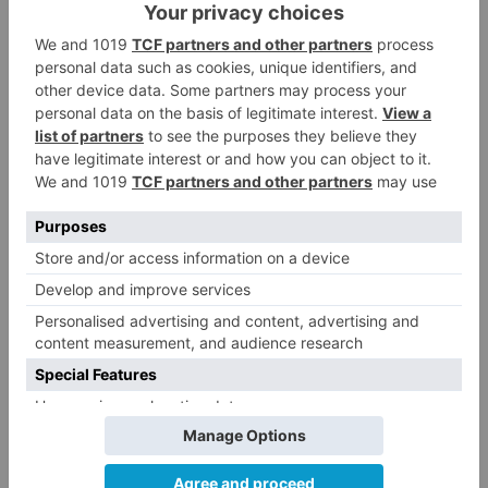
embargo, "parece que de bien pronto se han
olvidado"
miguel
ángel
rojo
ayuntamiento
lerma
podía
LO + VISTO
Barrio (PSOE) denuncia que la
1
apertura del Castillo responde a
“una foto” y no a la culminación
del proyecto
El poblado de El Encuentro de
2
Burgos a punto de culminar su
proceso de realojo