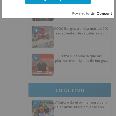
Un libro rescata la historia y
3
memoria del pueblo burgalés de
Huérmeces
CCOO Burgos tramita más de 200
4
expedientes de regularización
de inmigrantes
El PSOE denuncia que las
5
piscinas municipales de Burgos
llevan seis meses sin la
desinfección obligatoria contra
plagas
LO ÚLTIMO
Villatoro da el primer paso para
1
dejar atrás su aislamiento con el
inicio de la senda peatonal y