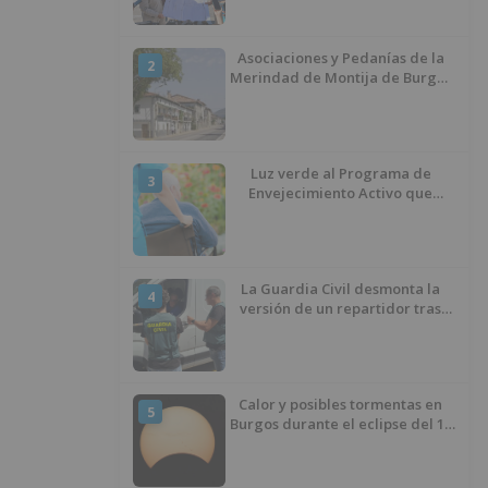
ciclista
Asociaciones y Pedanías de la
2
Merindad de Montija de Burgos
piden la reapertura de la
farmacia de Villasante
Luz verde al Programa de
3
Envejecimiento Activo que
experimenta cada una mayor
demanda
La Guardia Civil desmonta la
4
versión de un repartidor tras
desaparecer 3.256 euros
Calor y posibles tormentas en
5
Burgos durante el eclipse del 12
de agosto