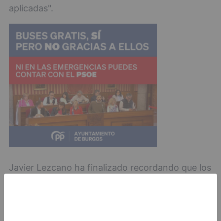
aplicadas".
Javier Lezcano ha finalizado recordando que los
grupos políticos Partido Popular y Ciudadanos
llevaron a las instituciones una moción que decía
que el alcalde debía ser "la lista más votada". Sin