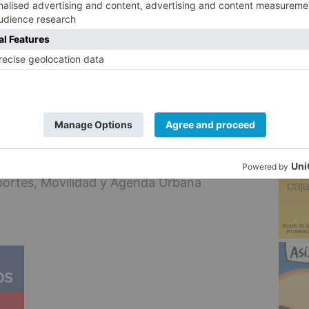
logía (AEMET) ha emitido para estos dos
 aviso por nevadas de nivel Naranja en las
5
ria, Castilla y León y Galicia; para el
boletín de aviso por nevadas de nivel
agón.
nto a la prudencia y a extremar las
lar por carretera, se recomienda consultar
es contenidas, aparte de en la cuenta de
sportes, Movilidad y Agenda Urbana