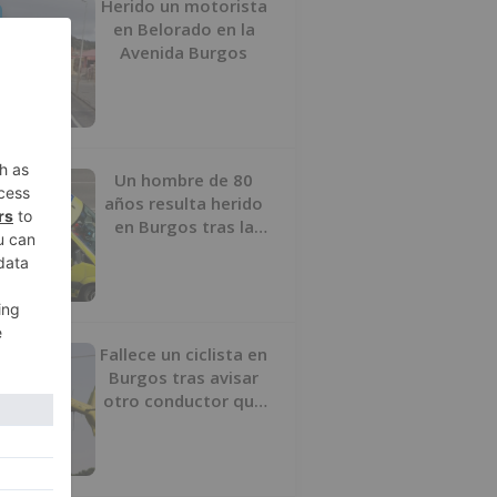
Herido un motorista
en Belorado en la
Avenida Burgos
Un hombre de 80
años resulta herido
en Burgos tras la
colisión entre un
turismo y un camión
Fallece un ciclista en
Burgos tras avisar
otro conductor que
se había caído de la
bicicleta