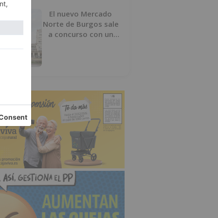
El nuevo Mercado
Norte de Burgos sale
a concurso con un
presupuesto de 21,7
millones