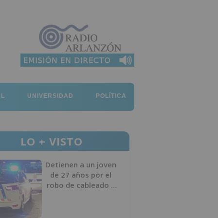
AL
UNIVERSIDAD
POLÍTICA
LO + VISTO
Detienen a un joven
de 27 años por el
robo de cableado y
por atentado contra
los agentes