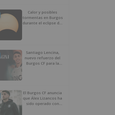
Calor y posibles
tormentas en Burgos
durante el eclipse del
12 de agosto
Santiago Lencina,
nuevo refuerzo del
Burgos CF para la
temporada 2026/27
El Burgos CF anuncia
que Álex Lizancos ha
sido operado con
éxito del menisco de
su rodilla izquierda