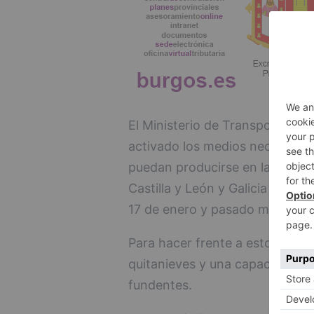
El Ministerio de Transportes, 
activado los medios necesarios
puedan producirse en las Comu
Castilla y León y Galicia dura
17 de enero y pasado mañana m
Para hacer frente a estos fen
quitanieves y una capacidad d
fundentes.