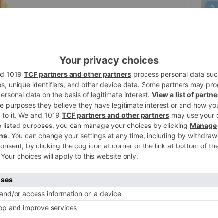
2
3
Movilidad y Agenda Urbana (Mitma) ha
 para hacer frente a las nevadas que
nidades de Aragón, Asturias, Cantabria,
nte el temporal de nieve de mañana martes
iércoles 18 de enero de 2023.
4
ómenos, Mitma cuenta con 802 equipos
e almacenamiento de 154.449 toneladas de