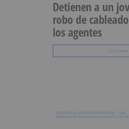
Detienen a un jov
robo de cableado
los agentes
Click para 
>
BurgosNoticias - El diario digital de Burgos
>
Local
>
Mitma dispone 802 máquinas quitanieves y 154.449 to