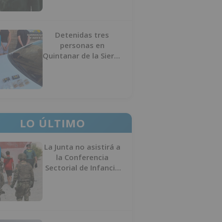
Detenidas tres
personas en
Quintanar de la Sierra
con hachís, cocaína y
marihuana ocultos en
su vehículo
LO ÚLTIMO
La Junta no asistirá a
la Conferencia
Sectorial de Infancia
y pide el retorno de
los menores a
Marruecos desde
Ceuta