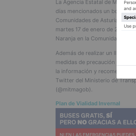
La Agencia Estatal de Meteoro
días mencionados un boletín de
Comunidades de Asturias, Cantab
martes 17 de enero de 2023 un 
Naranja en la Comunidad de Ar
Además de realizar un llamamie
medidas de precaución al circu
la información y recomendacion
Twitter del Ministerio de Tran
(@mitmagob).
Plan de Vialidad Invernal