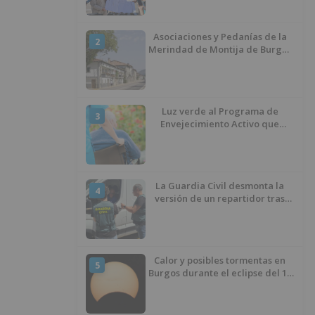
ciclista
Asociaciones y Pedanías de la
2
Merindad de Montija de Burgos
piden la reapertura de la
farmacia de Villasante
Luz verde al Programa de
3
Envejecimiento Activo que
experimenta cada una mayor
demanda
La Guardia Civil desmonta la
4
versión de un repartidor tras
desaparecer 3.256 euros
Calor y posibles tormentas en
5
Burgos durante el eclipse del 12
de agosto