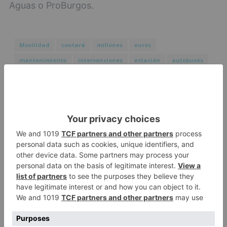
Aguas o ProBurgos.
Movilidad
contará
millones
euros
mantenimiento
intervenciones
estación
autobuses
LO + VISTO
Detienen a un joven de 27 años
1
por el robo de cableado y por
atentado contra los agentes
Calor y posibles tormentas en
2
Burgos durante el eclipse del 12
de agosto