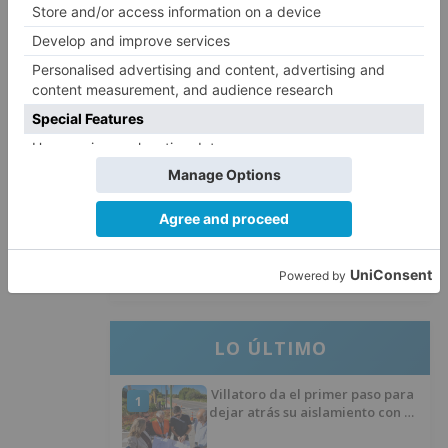
Santiago Lencina, nuevo
3
refuerzo del Burgos CF para la
temporada 2026/27
El Burgos CF anuncia que Álex
4
Lizancos ha sido operado con
éxito del menisco de su rodilla
izquierda
Detenidas tres personas en
5
Quintanar de la Sierra con
hachís, cocaína y marihuana
ocultos en su vehículo
LO ÚLTIMO
Villatoro da el primer paso para
1
dejar atrás su aislamiento con el
inicio de la senda peatonal y